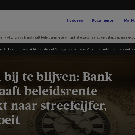
Fondsen
Documenten
Markt
ank of England handhaaft beleidsrente terwijl inflatie zakt naar streefcijfer, Japanse expo
 die beweren voor AXA Investment Managers te werken. Voor meer informatie en wat u ku
ij te blijven: Bank
aft beleidsrente
kt naar streefcijfer,
oeit