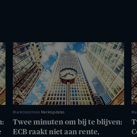
Twee
T
minuten
mi
om
o
bij
bij
te
te
blijven:
bl
ECB
Co
raakt
in
niet
he
Marktinzichten
Marktupdates
Ma
aan
Mi
n:
Twee minuten om bij te blijven:
T
rente,
Oo
e
ECB raakt niet aan rente,
C
olieprijs
la