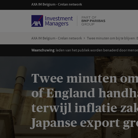
AXA IM Belgium - Crelan network
AXA IM Belgium - Crelan network
Twee minuten om bij te blijven: B
Waarschuwing
: leden van het publiek worden benaderd door mensen
Twee minuten om b
of England handha
terwijl inflatie za
Japanse export gr