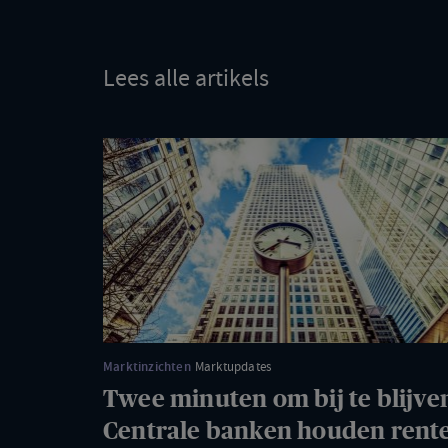
Lees alle artikels
Twee
minuten
om
bij
te
blijven:
Centrale
banken
houden
Marktinzichten
Marktupdates
rente
Twee minuten om bij te blijve
stabiel
Centrale banken houden rent
maar