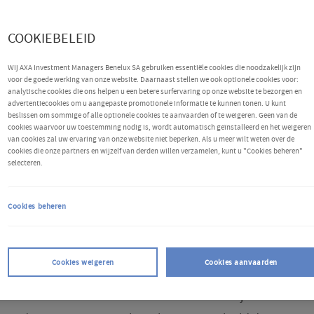
COOKIEBELEID
Wij AXA Investment Managers Benelux SA gebruiken essentiële cookies die noodzakelijk zijn
voor de goede werking van onze website. Daarnaast stellen we ook optionele cookies voor:
analytische cookies die ons helpen u een betere surfervaring op onze website te bezorgen en
advertentiecookies om u aangepaste promotionele informatie te kunnen tonen. U kunt
beslissen om sommige of alle optionele cookies te aanvaarden of te weigeren. Geen van de
cookies waarvoor uw toestemming nodig is, wordt automatisch geïnstalleerd en het weigeren
van cookies zal uw ervaring van onze website niet beperken. Als u meer wilt weten over de
en
cookies die onze partners en wijzelf van derden willen verzamelen, kunt u "Cookies beheren"
selecteren.
rente stabiel op 5,25%, ook al is de Britse inflatie in
rie jaar gedaald naar het streefcijfer van 2%, in
Cookies beheren
 de notulen van de vergadering van de BoE blijkt
beleidsmakers zich in een "precair evenwicht"
Cookies weigeren
Cookies aanvaarden
teverlaging in augustus en november. Elders in de
ntrale bank de rente voor de tweede keer dit jaar. De