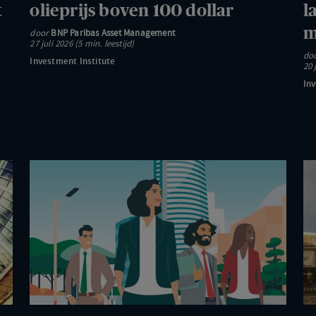
t
olieprijs boven 100 dollar
l
boven
we
m
door
BNP Paribas Asset Management
100
op
27 juli 2026 (5 min. leestijd)
dollar
Ch
do
Investment Institute
20 
gr
Inv
mi
va
Maandelijkse
T
marktoverzichten:
mi
Politieke
o
transities
bij
en
te
voorzichtigheid
bl
in
Am
de
b