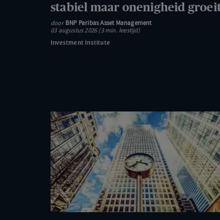
stabiel maar onenigheid groei
onenigheid
door
BNP Paribas Asset Management
groeit
03 augustus 2026 (3 min. leestijd)
Investment Institute
Twee
minuten
om
bij
te
blijven:
Uitstekende
eerste