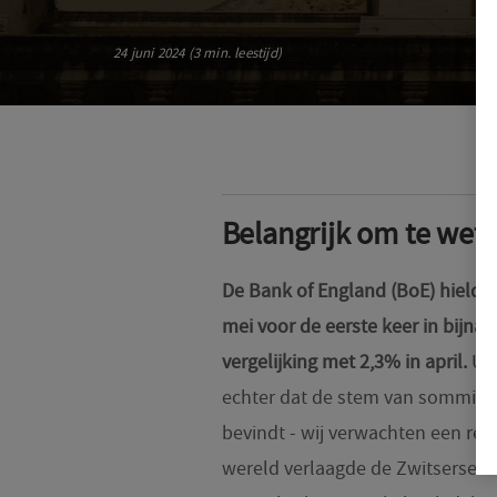
24 juni 2024 (3 min. leestijd)
Belangrijk om te wet
De Bank of England (BoE) hield de 
mei voor de eerste keer in bijna d
vergelijking met 2,3% in april.
Uit
echter dat de stem van sommige 
bevindt - wij verwachten een ren
wereld verlaagde de Zwitserse ce