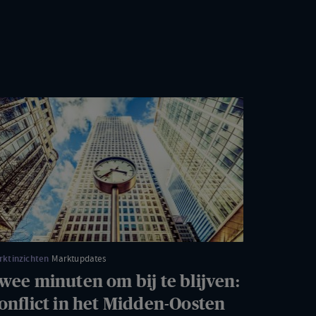
wee
nuten
m
ijven:
nflict
t
rktinzichten
Marktupdates
dden-
wee minuten om bij te blijven:
sten
onflict in het Midden-Oosten
ait