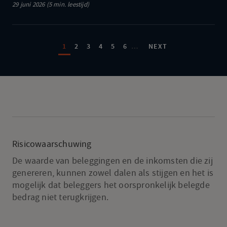
29 juni 2026 (5 min. leestijd)
bbp
naar
Paginering
boven
PAGE
PAGE
PAGE
PAGE
PAGE
PAGE
NEXT PAGE
1
2
3
4
5
6
…
NEXT
bijgesteld,
Japan
komt
met
historisch
investeringspla
Risicowaarschuwing
De waarde van beleggingen en de inkomsten die zij
genereren, kunnen zowel dalen als stijgen en het is
mogelijk dat beleggers het oorspronkelijk belegde
bedrag niet terugkrijgen.