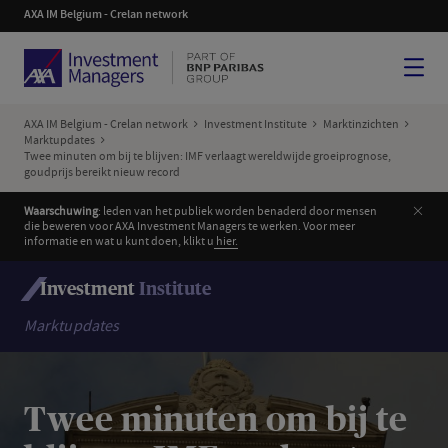
AXA IM Belgium - Crelan network
Menu
AXA IM Belgium - Crelan network
Investment Institute
Marktinzichten
Marktupdates
Twee minuten om bij te blijven: IMF verlaagt wereldwijde groeiprognose,
goudprijs bereikt nieuw record
Slui
Waarschuwing
: leden van het publiek worden benaderd door mensen
die beweren voor AXA Investment Managers te werken. Voor meer
informatie en wat u kunt doen, klikt u
hier.
Investment
Institute
Marktupdates
Twee minuten om bij te