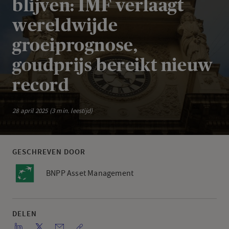
blijven: IMF verlaagt
wereldwijde
groeiprognose,
goudprijs bereikt nieuw
record
28 april 2025 (3 min. leestijd)
GESCHREVEN DOOR
BNPP Asset Management
DELEN