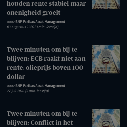
houden rente stabiel maar
bij
onenigheid groeit
te
door
BNP Paribas Asset Management
blijven:
03 augustus 2026 (3 min. leestijd)
Centrale
banken
houden
Twee
Twee minuten om bij te
rente
minuten
blijven: ECB raakt niet aan
stabiel
om
rente, olieprijs boven 100
maar
bij
dollar
onenigheid
te
groeit
door
BNP Paribas Asset Management
blijven:
27 juli 2026 (5 min. leestijd)
ECB
raakt
niet
Twee
Twee minuten om bij te
aan
minuten
blijven: Conflict in het
rente,