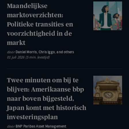
van
Maandelijkse
Maandelijkse
het
marktoverzichte
marktoverzichten:
jaar
Politieke
Politieke transities en
voor
transities
de
voorzichtigheid in de
en
beurzen,
markt
voorzichtigheid
inflatie
in
door
Daniel Morris
,
Chris Iggo
,
and others
eurozone
01 juli 2026 (5 min. leestijd)
de
gedaald
markt
Twee
Twee minuten om bij te
minuten
blijven: Amerikaanse bbp
om
naar boven bijgesteld,
bij
Japan komt met historisch
te
investeringsplan
blijven:
Amerikaanse
door
BNP Paribas Asset Management