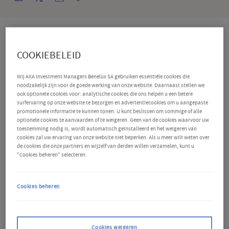
Belangrijk om te weten
COOKIEBELEID
Wij AXA Investment Managers Benelux SA gebruiken essentiële cookies die
Het Internationaal Monetair Fonds (IMF) heeft zijn
noodzakelijk zijn voor de goede werking van onze website. Daarnaast stellen we
wereldwijde groeiprognose stevig verlaagd vanwege
ook optionele cookies voor: analytische cookies die ons helpen u een betere
surfervaring op onze website te bezorgen en advertentiecookies om u aangepaste
de aanhoudende onzekerheid en spanningen rond
promotionele informatie te kunnen tonen. U kunt beslissen om sommige of alle
optionele cookies te aanvaarden of te weigeren. Geen van de cookies waarvoor uw
de handelstarieven.
De organisatie verwacht
toestemming nodig is, wordt automatisch geïnstalleerd en het weigeren van
cookies zal uw ervaring van onze website niet beperken. Als u meer wilt weten over
voortaan een groei van 2,8% in 2025 en 3% in 2026 -
de cookies die onze partners en wijzelf van derden willen verzamelen, kunt u
"Cookies beheren" selecteren.
een daling ten opzichte van de 3,3% die het IMF voor
beide jaren voorspelde in januari. Hiermee komt het
Cookies beheren
IMF dichter bij de ramingen van AXA IM, die eveneens
verlaagd werden van respectievelijk 3,2% en 2,9%
naar 2,5% voor 2025 en 2,4% voor 2026. Van alle
Cookies weigeren