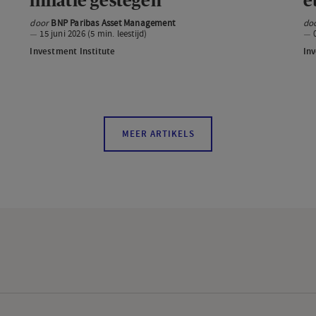
inflatie gestegen
e
Amerikaanse
ge
inflatie
door
BNP Paribas Asset Management
do
15 juni 2026 (5 min. leestijd)
gestegen
Investment Institute
Inv
More
MEER ARTIKELS
articles
will
be
added
on
the
page
when
the