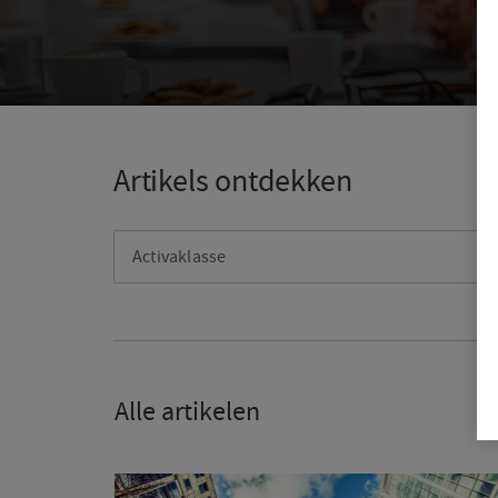
Artikels
Loading
Artikels ontdekken
ontdekken
Complete
Activaklasse
Alle artikelen
Twee