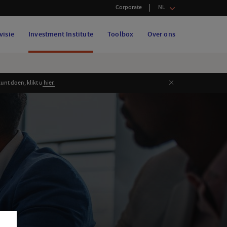
Corporate
NL
visie
Investment Institute
Toolbox
Over ons
Sluiten
nt doen, klikt u
hier.