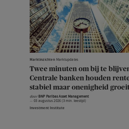
minuten
om
bij
te
blijven:
Centrale
banken
houden
Marktinzichten
Marktupdates
rente
Twee minuten om bij te blijve
stabiel
Centrale banken houden rent
maar
stabiel maar onenigheid groei
onenigheid
door
BNP Paribas Asset Management
groeit
03 augustus 2026 (3 min. leestijd)
Investment Institute