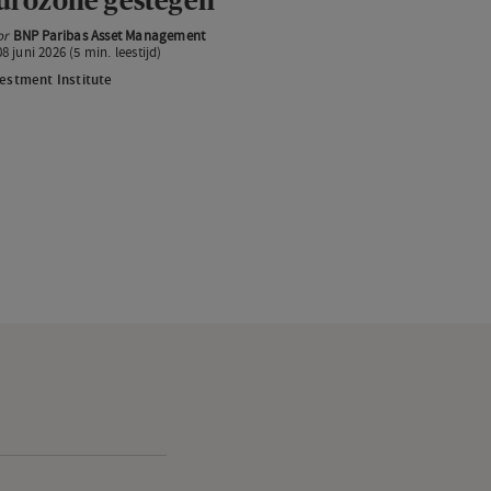
urozone gestegen
stegen
or
BNP Paribas Asset Management
08 juni 2026 (5 min. leestijd)
estment Institute