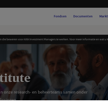
Fondsen
Documenten
Markt
 die beweren voor AXA Investment Managers te werken. Voor meer informatie en wat u ku
titute
 van onze research- en beheerteams samen onder
lissingen.