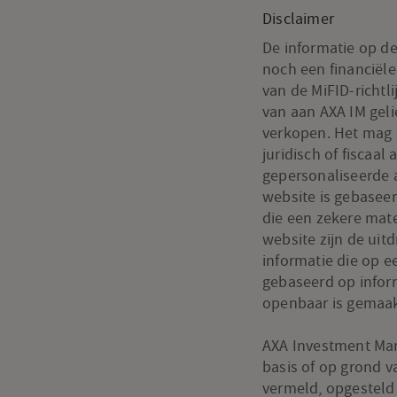
Disclaimer
De informatie op de
noch een financiële
van de MiFID-richtl
van aan AXA IM gel
verkopen. Het mag 
juridisch of fiscaal
gepersonaliseerde 
website is gebasee
die een zekere mate
website zijn de uit
informatie die op e
gebaseerd op inform
openbaar is gemaak
AXA Investment Man
basis of op grond v
vermeld, opgesteld