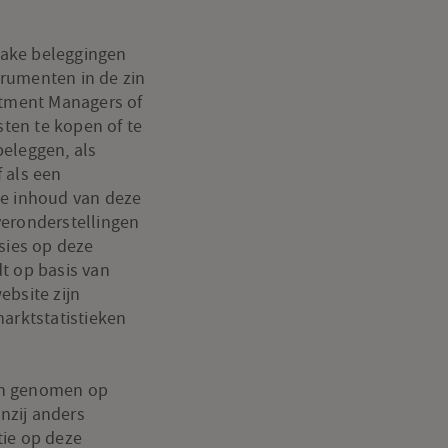
nzake beleggingen
trumenten in de zin
stment Managers of
ten te kopen of te
beleggen, als
f als een
ze inhoud van deze
veronderstellingen
sies op deze
t op basis van
ebsite zijn
marktstatistieken
en genomen op
enzij anders
tie op deze