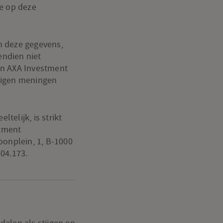
ie op deze
n deze gegevens,
endien niet
an AXA Investment
eigen meningen
telijk, is strikt
stment
oonplein, 1, B-1000
04.173.