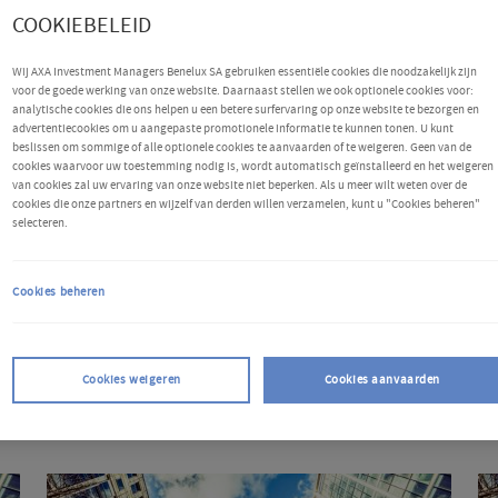
COOKIEBELEID
Wij AXA Investment Managers Benelux SA gebruiken essentiële cookies die noodzakelijk zijn
voor de goede werking van onze website. Daarnaast stellen we ook optionele cookies voor:
analytische cookies die ons helpen u een betere surfervaring op onze website te bezorgen en
advertentiecookies om u aangepaste promotionele informatie te kunnen tonen. U kunt
beslissen om sommige of alle optionele cookies te aanvaarden of te weigeren. Geen van de
cookies waarvoor uw toestemming nodig is, wordt automatisch geïnstalleerd en het weigeren
van cookies zal uw ervaring van onze website niet beperken. Als u meer wilt weten over de
cookies die onze partners en wijzelf van derden willen verzamelen, kunt u "Cookies beheren"
selecteren.
Beleggingsthema's
Cookies beheren
Cookies weigeren
Cookies aanvaarden
Twee
T