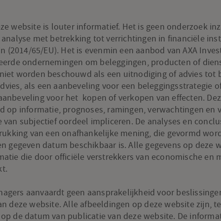
button
is
ze website is louter informatief. Het is geen onderzoek i
clicked.
 analyse met betrekking tot verrichtingen in financiële ins
The
ijn (2014/65/EU). Het is evenmin een aanbod van AXA Inve
focus
ieerde ondernemingen om beleggingen, producten of diens
will
niet worden beschouwd als een uitnodiging of advies tot 
be
 advies, als een aanbeveling voor een beleggingsstrategie o
reassigned
aanbeveling voor het kopen of verkopen van effecten. De
to
rd op informatie, prognoses, ramingen, verwachtingen en 
the
 van subjectief oordeel impliceren. De analyses en conclu
drukking van een onafhankelijke mening, die gevormd word
first
en gegeven datum beschikbaar is. Alle gegevens op deze w
new
atie die door officiële verstrekkers van economische en 
item
t.
agers aanvaardt geen aansprakelijkheid voor beslissing
an deze website. Alle afbeeldingen op deze website zijn, t
 op de datum van publicatie van deze website. De informa