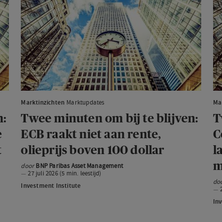
minuten
mi
om
o
bij
bij
te
te
blijven:
bl
ECB
Co
raakt
in
niet
he
Marktinzichten
Marktupdates
Ma
aan
Mi
n:
Twee minuten om bij te blijven:
T
rente,
Oo
e
ECB raakt niet aan rente,
C
olieprijs
la
t
olieprijs boven 100 dollar
l
boven
we
m
door
BNP Paribas Asset Management
100
op
27 juli 2026 (5 min. leestijd)
dollar
Ch
do
Investment Institute
gr
Inv
mi