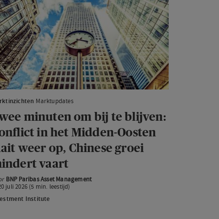
nuten
m
ijven:
nflict
t
rktinzichten
Marktupdates
dden-
wee minuten om bij te blijven:
sten
onflict in het Midden-Oosten
ait
aait weer op, Chinese groei
er
indert vaart
,
inese
or
BNP Paribas Asset Management
20 juli 2026 (5 min. leestijd)
oei
estment Institute
ndert