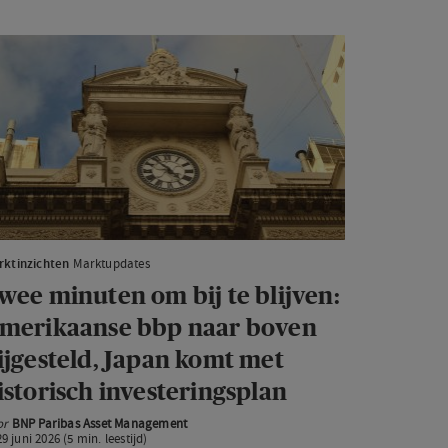
art
wee
nuten
m
ijven:
erikaanse
bp
ar
rktinzichten
Marktupdates
ven
wee minuten om bij te blijven:
jgesteld,
merikaanse bbp naar boven
pan
ijgesteld, Japan komt met
omt
istorisch investeringsplan
et
storisch
or
BNP Paribas Asset Management
29 juni 2026 (5 min. leestijd)