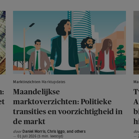
va
Maandelijkse
T
marktoverzichten:
mi
Politieke
o
transities
bij
en
te
voorzichtigheid
bl
in
Am
de
b
markt
na
Marktinzichten
Marktupdates
Ma
bo
n:
Maandelijkse
T
bi
et
marktoverzichten: Politieke
A
Ja
transities en voorzichtigheid in
b
k
de markt
h
m
hi
door
Daniel Morris
,
Chris Iggo
,
and others
do
01 juli 2026 (5 min. leestijd)