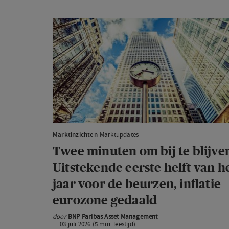
Twee
minuten
om
bij
te
blijven:
Uitstekende
eerste
helft
Marktinzichten
Marktupdates
van
Twee minuten om bij te blijve
het
Uitstekende eerste helft van h
jaar
jaar voor de beurzen, inflatie
voor
eurozone gedaald
de
beurzen,
door
BNP Paribas Asset Management
03 juli 2026 (5 min. leestijd)