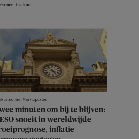
vesteringsplan
estment Institute
wee
nuten
m
ijven:
ESO
oeit
rktinzichten
Marktupdates
reldwijde
wee minuten om bij te blijven:
oeiprognose,
ESO snoeit in wereldwijde
flatie
roeiprognose, inflatie
rozone