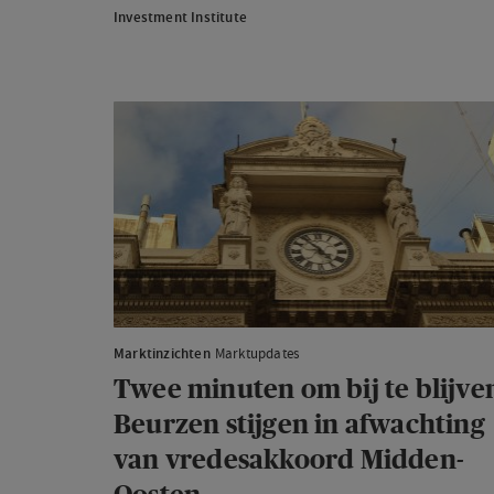
inflatie
Investment Institute
eurozone
gedaald
Twee
minuten
om
bij
te
blijven:
Beurzen
stijgen
in
Marktinzichten
Marktupdates
afwachting
Twee minuten om bij te blijve
van
Beurzen stijgen in afwachting
vredesakkoord
van vredesakkoord Midden-
Midden-