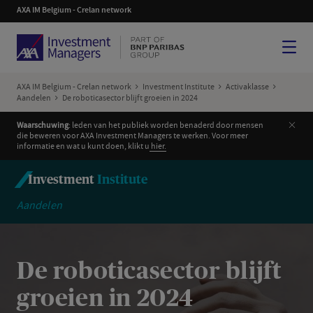
AXA IM Belgium - Crelan network
Menu
AXA IM Belgium - Crelan network
Investment Institute
Activaklasse
Aandelen
De roboticasector blijft groeien in 2024
Slui
Waarschuwing
: leden van het publiek worden benaderd door mensen
die beweren voor AXA Investment Managers te werken. Voor meer
informatie en wat u kunt doen, klikt u
hier.
Investment
Institute
Aandelen
De roboticasector blijft
groeien in 2024