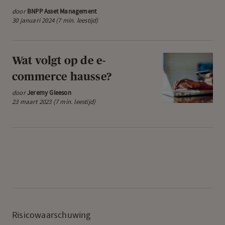
door
BNPP Asset Management
de
30 januari 2024 (7 min. leestijd)
belangrijkste
drijfveren
voor
Wat
Wat volgt op de e-
de
volgt
commerce hausse?
technologiesect
op
door
Jeremy Gleeson
in
de
23 maart 2023 (7 min. leestijd)
2024?
e-
commerce
hausse?
Risicowaarschuwing