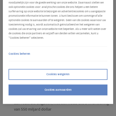
en deze positie zou wel eens kunnen veranderen na
noodzakelijk zijn voor de goede werking van onze website. Daarnaast stellen we
ook optionele cookies voor: analytische cookies die ons helpen u een betere
de invoering van belangrijke wetgeving die gunstig is
surfervaring op onze website te bezorgen en advertentiecookies om u aangepaste
promotionele informatie te kunnen tonen. U kunt beslissen om sommige of alle
1
voor deze sector.
optionele cookies te aanvaarden of te weigeren. Geen van de cookies waarvoor uw
toestemming nodig is, wordt automatisch geïnstalleerd en het weigeren van
cookies zal uw ervaring van onze website niet beperken. Als u meer wilt weten over
de cookies die onze partners en wijzelf van derden willen verzamelen, kunt u
Wetgeving aanmoedigen
"Cookies beheren" selecteren.
Tussen november 2021 en augustus 2022 zijn de
Cookies beheren
volgende engagementen gemaakt in het kader van
de Infrastructure Investment and Jobs Act (IIJA), de
CHIPS and Science Act en de Inflation Reduction Act
Cookies weigeren
(IRA):
Cookies aanvaarden
Infrastructure Investment and Jobs Act: 1.200 miljard
aan federale uitgaven, met een netto extra financiering
van 550 miljard dollar