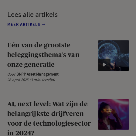
Lees alle artikels
MEER ARTIKELS
Video:
Eén van de grootste
Eén
beleggingsthema’s van
van
onze generatie
de
door
BNPP Asset Management
grootste
28 april 2025 (3 min. leestijd)
beleggingsthem
van
onze
AI,
AI, next level: Wat zijn de
generatie
next
belangrijkste drijfveren
level:
voor de technologiesector
Wat
in 2024?
zijn