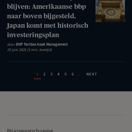
minuten
blijven: Amerikaanse bbp
om
naar boven bijgesteld,
bij
Japan komt met historisch
te
investeringsplan
blijven:
Amerikaanse
door
BNP Paribas Asset Management
29 juni 2026 (5 min. leestijd)
bbp
naar
Paginering
boven
PAGE
PAGE
PAGE
PAGE
PAGE
PAGE
NEXT PAGE
1
2
3
4
5
6
…
NEXT
bijgesteld,
Japan
komt
met
historisch
investeringspla
Risicowaarschuwing