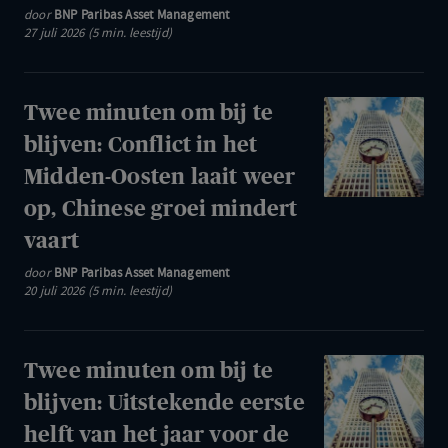
groeit
door
BNP Paribas Asset Management
blijven:
27 juli 2026 (5 min. leestijd)
ECB
raakt
niet
Twee
Twee minuten om bij te
aan
minuten
blijven: Conflict in het
rente,
om
Midden-Oosten laait weer
olieprijs
bij
op, Chinese groei mindert
boven
te
100
vaart
blijven:
dollar
Conflict
door
BNP Paribas Asset Management
20 juli 2026 (5 min. leestijd)
in
het
Midden-
Twee
Twee minuten om bij te
Oosten
minuten
blijven: Uitstekende eerste
laait
om
helft van het jaar voor de
weer