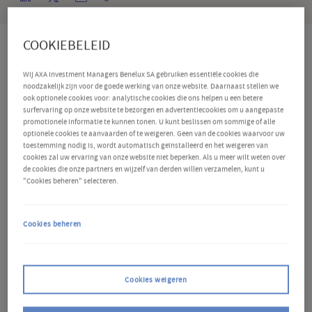
COOKIEBELEID
Belangrijk om te weten
Wij AXA Investment Managers Benelux SA gebruiken essentiële cookies die
noodzakelijk zijn voor de goede werking van onze website. Daarnaast stellen we
ook optionele cookies voor: analytische cookies die ons helpen u een betere
De Amerikaanse Federal Reserve (Fed) liet de rente
surfervaring op onze website te bezorgen en advertentiecookies om u aangepaste
promotionele informatie te kunnen tonen. U kunt beslissen om sommige of alle
stabiel op 4,25%-4,50%, maar waarschuwde dat de
optionele cookies te aanvaarden of te weigeren. Geen van de cookies waarvoor uw
toestemming nodig is, wordt automatisch geïnstalleerd en het weigeren van
risico's voor de inflatie en tewerkstelling
cookies zal uw ervaring van onze website niet beperken. Als u meer wilt weten over
de cookies die onze partners en wijzelf van derden willen verzamelen, kunt u
toegenomen zijn door de tariefverhogingen van de
"Cookies beheren" selecteren.
Amerikaanse regering.
Recente indicatoren wijzen er
weliswaar op dat de economie in een gezond tempo
Cookies beheren
is blijven groeien, maar "de onzekerheid over de
economische vooruitzichten is toegenomen", zeiden
Cookies weigeren
de beleidsmakers. Fed-voorzitter Jerome Powell
sloot 'preventieve' renteverlagingen uit en zei dat de