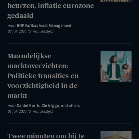
bij
op,
beurzen, inflatie eurozone
te
Chinese
gedaald
blijven:
groei
Uitstekende
door
BNP Paribas Asset Management
mindert
03 juli 2026 (5 min. leestijd)
eerste
vaart
helft
van
Maandelijkse
Maandelijkse
het
marktoverzichte
marktoverzichten:
jaar
Politieke
Politieke transities en
voor
transities
de
voorzichtigheid in de
en
beurzen,
markt
voorzichtigheid
inflatie
in
door
Daniel Morris
,
Chris Iggo
,
and others
eurozone
01 juli 2026 (5 min. leestijd)
de
gedaald
markt
Twee
Twee minuten om bij te