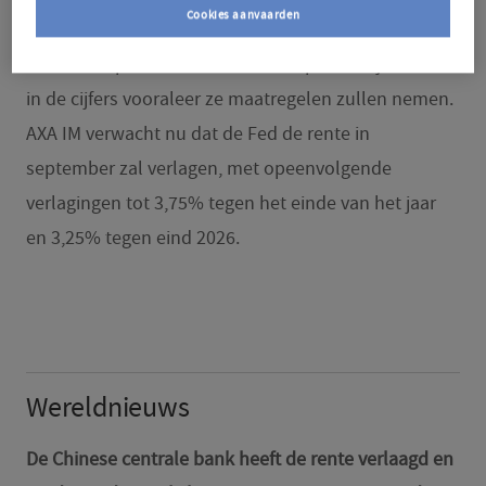
Cookies aanvaarden
beleidsmakers zullen wachten tot de impact van het
beleid van president Donald Trump duidelijk wordt
in de cijfers vooraleer ze maatregelen zullen nemen.
AXA IM verwacht nu dat de Fed de rente in
september zal verlagen, met opeenvolgende
verlagingen tot 3,75% tegen het einde van het jaar
en 3,25% tegen eind 2026.
Wereldnieuws
De Chinese centrale bank heeft de rente verlaagd en