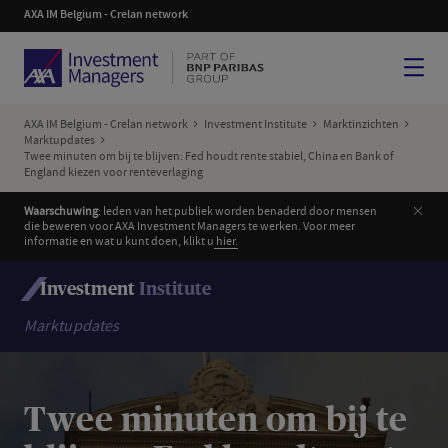
AXA IM Belgium - Crelan network
Menu
AXA IM Belgium - Crelan network
Investment Institute
Marktinzichten
Marktupdates
Twee minuten om bij te blijven: Fed houdt rente stabiel, China en Bank of
England kiezen voor renteverlaging
Slui
Waarschuwing
: leden van het publiek worden benaderd door mensen
die beweren voor AXA Investment Managers te werken. Voor meer
informatie en wat u kunt doen, klikt u
hier.
Investment
Institute
Marktupdates
Twee minuten om bij te