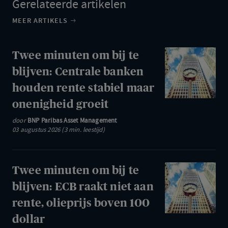
Gerelateerde artikelen
MEER ARTIKELS
Twee
Twee minuten om bij te
minuten
blijven: Centrale banken
om
houden rente stabiel maar
bij
onenigheid groeit
te
door
BNP Paribas Asset Management
blijven:
03 augustus 2026 (3 min. leestijd)
Centrale
banken
houden
Twee
Twee minuten om bij te
rente
minuten
blijven: ECB raakt niet aan
stabiel
om
rente, olieprijs boven 100
maar
bij
dollar
onenigheid
te