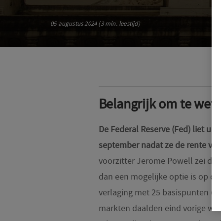
05 augustus 2024 (3 min. leestijd)
Belangrijk om te wet
De Federal Reserve (Fed) liet uit
september nadat ze de rente vor
voorzitter Jerome Powell zei dat a
dan een mogelijke optie is op d
verlaging met 25 basispunten (
markten daalden eind vorige wee