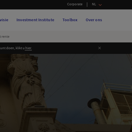
Corporate
NL
visie
Investment Institute
Toolbox
Over ons
t rente
Sluiten
nt doen, klikt u
hier.