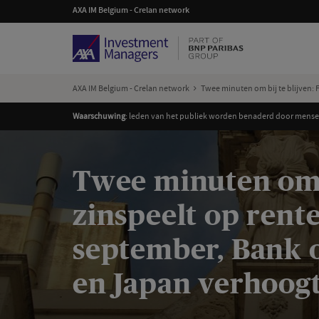
AXA IM Belgium - Crelan network
AXA IM Belgium - Crelan network
Twee minuten om bij te blijven: 
Waarschuwing
: leden van het publiek worden benaderd door mensen
Twee minuten om b
zinspeelt op rent
september, Bank o
en Japan verhoogt