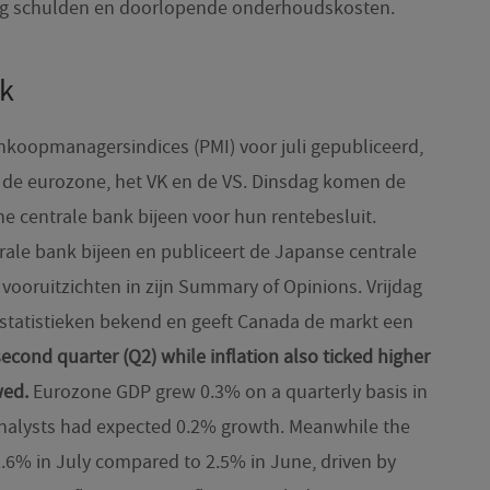
berg schulden en doorlopende onderhoudskosten.
k
koopmanagersindices (PMI) voor juli gepubliceerd,
 de eurozone, het VK en de VS. Dinsdag komen de
e centrale bank bijeen voor hun rentebesluit.
ale bank bijeen en publiceert de Japanse centrale
ooruitzichten in zijn Summary of Opinions. Vrijdag
estatistieken bekend en geeft Canada de markt een
second quarter (Q2) while inflation also ticked higher
wed.
Eurozone GDP grew 0.3% on a quarterly basis in
nalysts had expected 0.2% growth. Meanwhile the
 2.6% in July compared to 2.5% in June, driven by