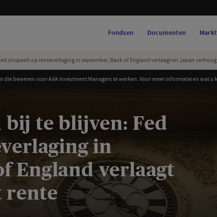
Fondsen
Documenten
Markt
Fed zinspeelt op renteverlaging in september, Bank of England verlaagt en Japan verhoog
 die beweren voor AXA Investment Managers te werken. Voor meer informatie en wat u ku
ij te blijven: Fed
everlaging in
f England verlaagt
 rente