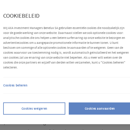
COOKIEBELEID
Wij AXA Investment Managers Benelux SA gebruiken essentiële cookies die noodzakelijk zijn
voor de goede werking van onze website. Daarnaast stellen we ook optionele cookies voor:
analytische cookies die ons helpen u een betere surfervaring op onze website te bezorgen en
advertentiecookies om u aangepaste promotionele informatie te kunnen tonen. U kunt
beslissen om sommige of alle optionele cookies te aanvaarden of te weigeren. Geen van de
cookies waarvoor uw toestemming nodig is, wordt automatisch geïnstalleerd en het weigeren
van cookies zal uw ervaring van onze website niet beperken. Als u meer wilt weten over de
en
cookies die onze partners en wijzelf van derden willen verzamelen, kunt u "Cookies beheren"
selecteren.
schijnen dat de bank de rente mogelijk zal verlagen in
ige week stabiel hield tussen 5,25%-5,50%.
Fed-
Cookies beheren
ls de inflatie verder blijft dalen, een renteverlaging
e vergadering van september. AXA IM verwacht een
Cookies weigeren
Cookies aanvaarden
bp) in september en december. De Amerikaanse
k, deels door de ongerustheid over de