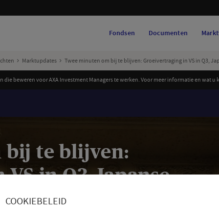
Fondsen
Documenten
Markt
ichten
Marktupdates
Twee minuten om bij te blijven: Groeivertraging in VS in Q3, J
 die beweren voor AXA Investment Managers te werken. Voor meer informatie en wat u ku
ij te blijven:
n VS in Q3, Japanse
dt rente stabiel
COOKIEBELEID