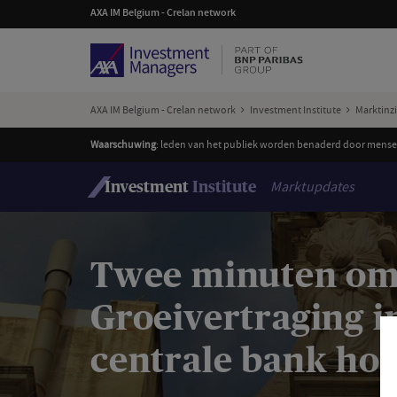
AXA IM Belgium - Crelan network
AXA IM Belgium - Crelan network
Investment Institute
Marktinz
Waarschuwing
: leden van het publiek worden benaderd door mensen
Marktupdates
Investment
Institute
Twee minuten om b
Groeivertraging i
centrale bank hou