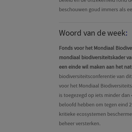
beleid en de onzekerheid rond d
beschouwen goud immers als een 
Woord van de week
:
Fonds voor het Mondiaal Biodive
mondiaal biodiversiteitskader v
een einde wil maken aan het natu
biodiversiteitsconferentie van di
voor het Mondiaal Biodiversiteit
is toegezegd op iets minder dan
beloofd hebben om tegen eind 20
kritieke ecosystemen beschermen 
beheer versterken.