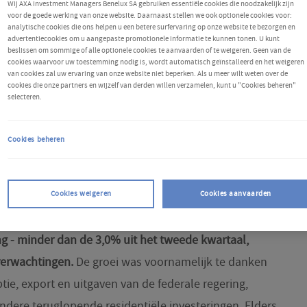
Wij AXA Investment Managers Benelux SA gebruiken essentiële cookies die noodzakelijk zijn
voor de goede werking van onze website. Daarnaast stellen we ook optionele cookies voor:
analytische cookies die ons helpen u een betere surfervaring op onze website te bezorgen en
advertentiecookies om u aangepaste promotionele informatie te kunnen tonen. U kunt
beslissen om sommige of alle optionele cookies te aanvaarden of te weigeren. Geen van de
cookies waarvoor uw toestemming nodig is, wordt automatisch geïnstalleerd en het weigeren
van cookies zal uw ervaring van onze website niet beperken. Als u meer wilt weten over de
cookies die onze partners en wijzelf van derden willen verzamelen, kunt u "Cookies beheren"
selecteren.
Cookies beheren
en
Cookies weigeren
Cookies aanvaarden
et derde kwartaal met 2,8% op jaarbasis gegroeid -
g - minder dan de 3,0% uit het tweede kwartaal,
verwachtingen.
De groei was voornamelijk te danken
e, export en uitgaven van de federale regering,
ndere teruglopende residentiële investeringen. Elders