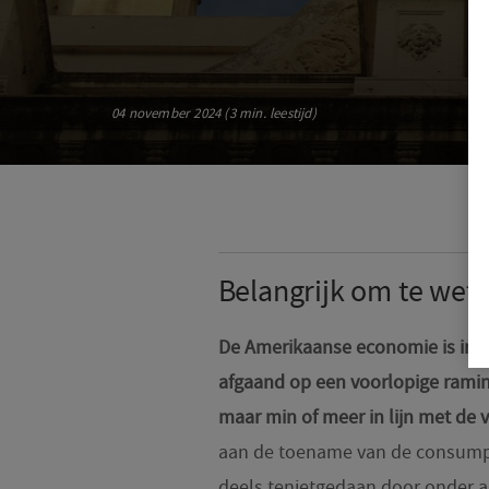
04 november 2024 (3 min. leestijd)
Belangrijk om te wet
De Amerikaanse economie is in h
afgaand op een voorlopige ramin
maar min of meer in lijn met de 
aan de toename van de consumpti
deels tenietgedaan door onder a