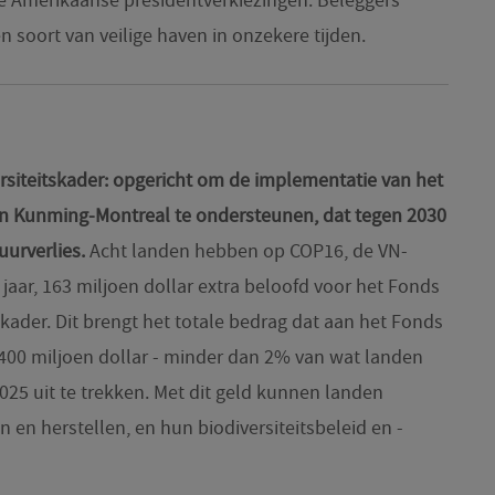
e Amerikaanse presidentverkiezingen. Beleggers
soort van veilige haven in onzekere tijden.
rsiteitskader: opgericht om de implementatie van het
an Kunming-Montreal te ondersteunen, dat tegen 2030
urverlies.
Acht landen hebben op COP16, de VN-
t jaar, 163 miljoen dollar extra beloofd voor het Fonds
skader. Dit brengt het totale bedrag dat aan het Fonds
 400 miljoen dollar - minder dan 2% van wat landen
25 uit te trekken. Met dit geld kunnen landen
en herstellen, en hun biodiversiteitsbeleid en -