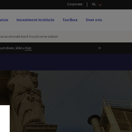
Corporate
NL
visie
Investment Institute
Toolbox
Over ons
apanse centrale bank houdt rente stabiel
Sluiten
nt doen, klikt u
hier.