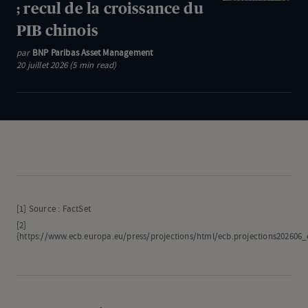
du
; recul de la croissance du
informé
pétrole
PIB chinois
:
au-
Reprise
par
BNP Paribas Asset Management
delà
20 juillet 2026 (5 min read)
des
des
hostilités
100
au
dollars
Moyen-
Orient
;
recul
de
[1]
Source : FactSet
la
[2]
croissance
{
https://www.ecb.europa.eu/press/projections/html/ecb.projections202606_
du
PIB
chinois