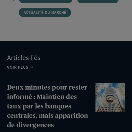
ACTUALITÉ DU MARCHÉ
Articles liés
VOIR PLUS
Deux
Deux minutes pour rester
minutes
informé : Maintien des
pour
taux par les banques
rester
centrales, mais apparition
informé
de divergences
: