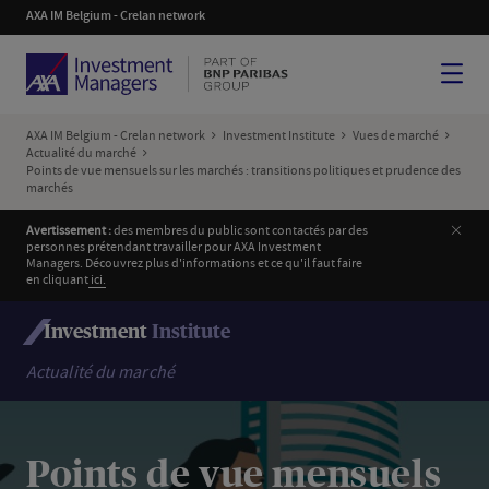
AXA IM Belgium - Crelan network
Menu
AXA IM Belgium - Crelan network
Investment Institute
Vues de marché
Actualité du marché
Points de vue mensuels sur les marchés : transitions politiques et prudence des
marchés
Ferm
Avertissement :
des membres du public sont contactés par des
personnes prétendant travailler pour AXA Investment
Managers. Découvrez plus d'informations et ce qu'il faut faire
en cliquant
i
ci.
Investment
Institute
Actualité du marché
Points de vue mensuels