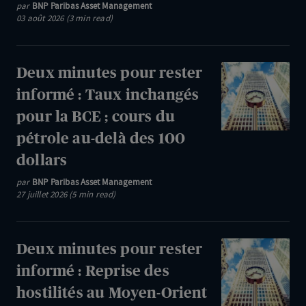
Maintien
par
BNP Paribas Asset Management
03 août 2026 (3 min read)
des
taux
par
Deux
Deux minutes pour rester
les
minutes
informé : Taux inchangés
banques
pour
pour la BCE ; cours du
centrales,
rester
mais
pétrole au-delà des 100
informé
apparition
dollars
:
de
Taux
par
BNP Paribas Asset Management
divergences
27 juillet 2026 (5 min read)
inchangés
pour
la
Deux
Deux minutes pour rester
BCE
minutes
informé : Reprise des
;
pour
hostilités au Moyen-Orient
cours
rester