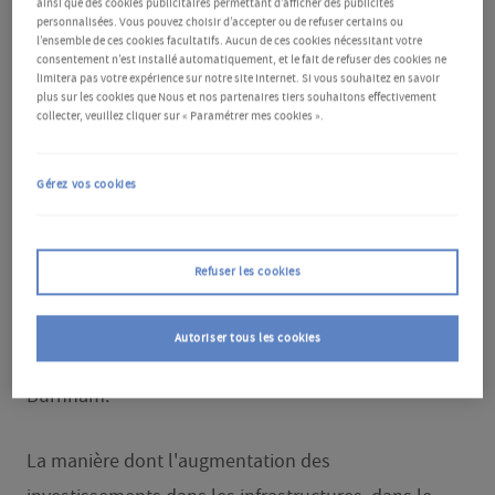
inégalités régionales du pays. Le successeur
ainsi que des cookies publicitaires permettant d’afficher des publicités
personnalisées. Vous pouvez choisir d’accepter ou de refuser certains ou
potentiel du Premier ministre Keir Starmer, Andy
l’ensemble de ces cookies facultatifs. Aucun de ces cookies nécessitant votre
consentement n’est installé automatiquement, et le fait de refuser des cookies ne
Burnham, s'est engagé à respecter les règles
limitera pas votre expérience sur notre site Internet. Si vous souhaitez en savoir
plus sur les cookies que Nous et nos partenaires tiers souhaitons effectivement
budgétaires du gouvernement. La crédibilité du
collecter, veuillez cliquer sur « Paramétrer mes cookies ».
marché des Gilts doit être un pilier essentiel de la
stabilité économique. Les rendements sont en
Gérez vos cookies
baisse depuis la démission du Premier ministre.
Toutefois, deux facteurs seront déterminants pour la
Refuser les cookies
stabilité des marchés : les nominations au sein du
gouvernement (en particulier le choix du chancelier)
Autoriser tous les cookies
et les détails concernant le programme politique de
Burnham.
La manière dont l'augmentation des