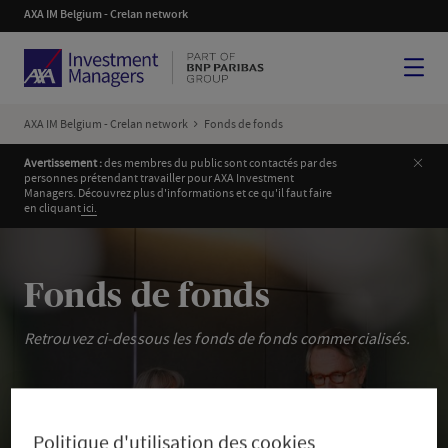
AXA IM Belgium - Crelan network
Menu
AXA IM Belgium - Crelan network
Fonds de fonds
Ferm
Avertissement :
des membres du public sont contactés par des
personnes prétendant travailler pour AXA Investment
Managers. Découvrez plus d'informations et ce qu'il faut faire
en cliquant
i
ci.
Fonds de fonds
Retrouvez ci-dessous les fonds de fonds commercialisés.
Politique d'utilisation des cookies