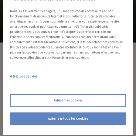
Nous, AXA Investment Managers, utilisons des cookies nécessaires au bon
fonctionnement de notre site Internet et souhaiterions installer des cookies
analytiques facultatifs pour nous aider à améliorer votre expérience sur le site,
ainsi que des cookies publicitaires permettant d’afficher des publicités
personnalisées. Vous pouvez choisir d’accepter ou de refuser certains ou
l’ensemble de ces cookies facultatifs. Aucun de ces cookies nécessitant votre
consentement n’est installé automatiquement, et le fait de refuser des cookies ne
limitera pas votre expérience sur notre site Internet. Si vous souhaitez en savoir
plus sur les cookies que Nous et nos partenaires tiers souhaitons effectivement
collecter, veuillez cliquer sur « Paramétrer mes cookies ».
Multi-Asset
Gérez vos cookies
AXA B Fund FoF Growth Selection
Reporting mensuel
AXA B Fund FoF Patrimonial Selection
Refuser les cookies
Reporting mensuel
Autoriser tous les cookies