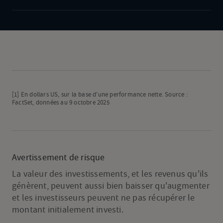
pour
la
BCE
;
cours
du
pétrole
[1]
En dollars US, sur la base d'une performance nette. Source :
au-
FactSet, données au 9 octobre 2025
delà
des
100
dollars
Avertissement de risque
La valeur des investissements, et les revenus qu'ils
génèrent, peuvent aussi bien baisser qu'augmenter
et les investisseurs peuvent ne pas récupérer le
montant initialement investi.