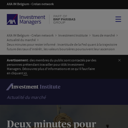
AXA IM Belgium - Crelan network
Menu
AXA IM Belgium - Crelan network
Investment Institute
Vues de marché
Actualité du marché
Deux minutes pour rester informé : Incertitude de la Fed quant à la trajectoire
future des taux d'intérêt ; les valeurs boursières poursuivent leur ascension
Ferm
Avertissement :
des membres du public sont contactés par des
personnes prétendant travailler pour AXA Investment
Managers. Découvrez plus d'informations et ce qu'il faut faire
en cliquant
i
ci.
Investment
Institute
Actualité du marché
Deux minutes pour