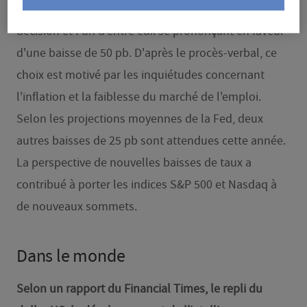
totalité des 12 membres du comité soutenant cette
décision et l'un d'entre eux se prononçant en faveur
d'une baisse de 50 pb. D'après le procès-verbal, ce
choix est motivé par les inquiétudes concernant
l'inflation et la faiblesse du marché de l'emploi.
Selon les projections moyennes de la Fed, deux
autres baisses de 25 pb sont attendues cette année.
La perspective de nouvelles baisses de taux a
contribué à porter les indices S&P 500 et Nasdaq à
de nouveaux sommets.
Dans le monde
Selon un rapport du Financial Times, le repli du