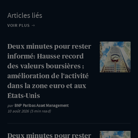
Articles liés
VOIR PLUS
Deux
Deux minutes pour rester
minutes
informé: Hausse record
pour
des valeurs boursières ;
rester
amélioration de l'activité
informé:
dans la zone euro et aux
Hausse
États-Unis
record
des
par
BNP Paribas Asset Management
10 août 2026 (5 min read)
valeurs
boursières
;
Deux
Deux minutes pour rester
amélioration