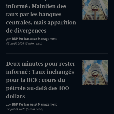
minutes
informé : Maintien des
de
pour
l'activité
taux par les banques
rester
dans
centrales, mais apparition
informé
la
de divergences
:
zone
Maintien
par
BNP Paribas Asset Management
euro
03 août 2026 (3 min read)
des
et
taux
aux
par
États-
Deux
Deux minutes pour rester
les
Unis
minutes
informé : Taux inchangés
banques
pour
pour la BCE ; cours du
centrales,
rester
mais
pétrole au-delà des 100
informé
apparition
dollars
:
de
Taux
par
BNP Paribas Asset Management
divergences
27 juillet 2026 (5 min read)
inchangés