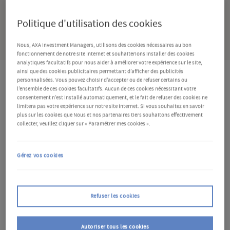
Politique d'utilisation des cookies
PARTAGER
Nous, AXA Investment Managers, utilisons des cookies nécessaires au bon
fonctionnement de notre site Internet et souhaiterions installer des cookies
analytiques facultatifs pour nous aider à améliorer votre expérience sur le site,
ainsi que des cookies publicitaires permettant d’afficher des publicités
personnalisées. Vous pouvez choisir d’accepter ou de refuser certains ou
l’ensemble de ces cookies facultatifs. Aucun de ces cookies nécessitant votre
Que faut-il savoir ?
consentement n’est installé automatiquement, et le fait de refuser des cookies ne
limitera pas votre expérience sur notre site Internet. Si vous souhaitez en savoir
plus sur les cookies que Nous et nos partenaires tiers souhaitons effectivement
Selon le procès-verbal de leur dernière réunion, les
collecter, veuillez cliquer sur « Paramétrer mes cookies ».
responsables de la Réserve fédérale (Fed) ont
exprimé « toute une série de points de vue »
Gérez vos cookies
concernant l'évolution probable de la politique
monétaire.
La Fed a abaissé ses taux d'intérêt de 25
Refuser les cookies
points de base (pb) pour les ramener dans une
fourchette de 4,0-4,25 % en septembre, la quasi-
Autoriser tous les cookies