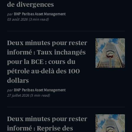
de divergences
:
Maintien
par
BNP Paribas Asset Management
03 août 2026 (3 min read)
des
taux
par
Deux
Deux minutes pour rester
les
minutes
informé : Taux inchangés
banques
pour
pour la BCE ; cours du
centrales,
rester
mais
pétrole au-delà des 100
informé
apparition
dollars
:
de
Taux
par
BNP Paribas Asset Management
divergences
27 juillet 2026 (5 min read)
inchangés
pour
la
Deux
Deux minutes pour rester
BCE
minutes
informé : Reprise des
;