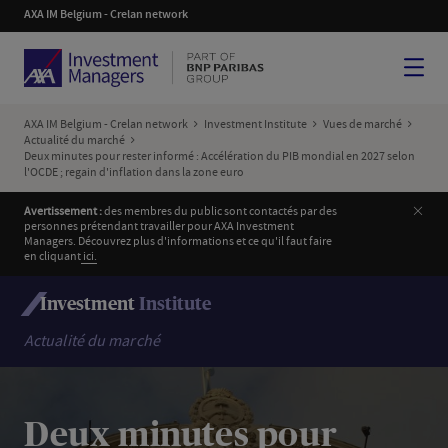
AXA IM Belgium - Crelan network
Menu
AXA IM Belgium - Crelan network
Investment Institute
Vues de marché
Actualité du marché
Deux minutes pour rester informé : Accélération du PIB mondial en 2027 selon
l'OCDE ; regain d'inflation dans la zone euro
Ferm
Avertissement :
des membres du public sont contactés par des
personnes prétendant travailler pour AXA Investment
Managers. Découvrez plus d'informations et ce qu'il faut faire
en cliquant
i
ci.
Investment
Institute
Actualité du marché
Deux minutes pour