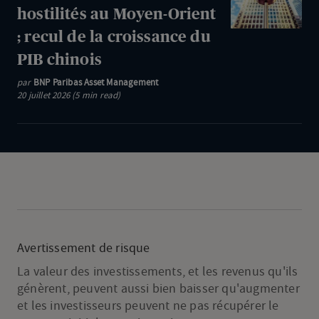
pour
hostilités au Moyen-Orient
cours
rester
du
; recul de la croissance du
informé
pétrole
PIB chinois
:
au-
Reprise
par
BNP Paribas Asset Management
delà
20 juillet 2026 (5 min read)
des
des
hostilités
100
au
dollars
Moyen-
Orient
;
recul
de
Avertissement de risque
la
La valeur des investissements, et les revenus qu'ils
croissance
génèrent, peuvent aussi bien baisser qu'augmenter
du
et les investisseurs peuvent ne pas récupérer le
PIB