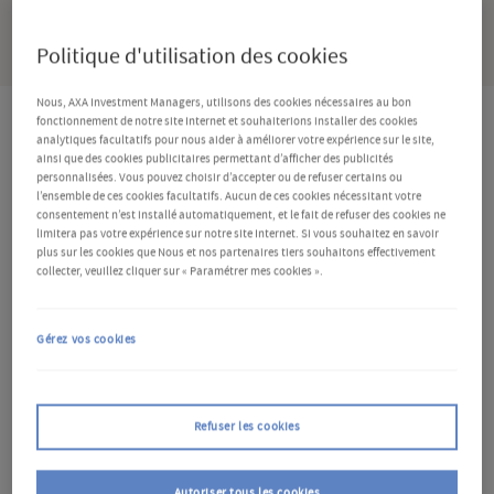
PARTAGER
Politique d'utilisation des cookies
Nous, AXA Investment Managers, utilisons des cookies nécessaires au bon
fonctionnement de notre site Internet et souhaiterions installer des cookies
analytiques facultatifs pour nous aider à améliorer votre expérience sur le site,
Que faut-il savoir ?
ainsi que des cookies publicitaires permettant d’afficher des publicités
personnalisées. Vous pouvez choisir d’accepter ou de refuser certains ou
l’ensemble de ces cookies facultatifs. Aucun de ces cookies nécessitant votre
consentement n’est installé automatiquement, et le fait de refuser des cookies ne
Selon l'Organisation de coopération et de
limitera pas votre expérience sur notre site Internet. Si vous souhaitez en savoir
développement économiques (OCDE), la croissance
plus sur les cookies que Nous et nos partenaires tiers souhaitons effectivement
collecter, veuillez cliquer sur « Paramétrer mes cookies ».
économique mondiale devrait s'accélérer pour
atteindre 3,1 % en 2027, contre 2,9 % en 2026.
Ces
Gérez vos cookies
deux prévisions représentent néanmoins un
ralentissement par rapport aux 3,2 % de croissance
qu'elle anticipe pour 2025. L'activité a bénéficié de
Refuser les cookies
l'amélioration des conditions financières, des
Autoriser tous les cookies