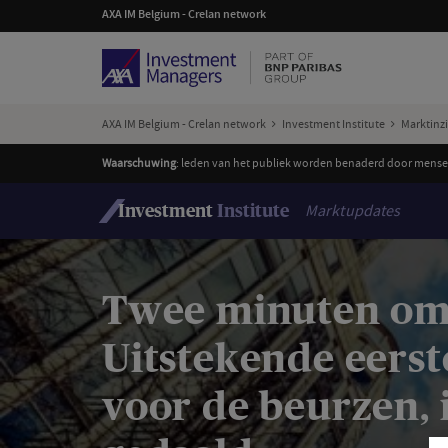
AXA IM Belgium - Crelan network
AXA IM Belgium - Crelan network
Investment Institute
Marktinz
Waarschuwing
: leden van het publiek worden benaderd door mensen
Marktupdates
Investment
Institute
Twee minuten om b
Uitstekende eerste
voor de beurzen, 