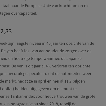
e staal naar de Europese Unie van kracht om op die
tegen overcapaciteit.
62,83
ek zijn laagste niveau in 40 jaar ten opzichte van de
. De yen heeft last van aanhoudende zorgen over de
rheid en het trage tempo waarmee de Japanse
ast. De yen is dit jaar al 4% verloren ten opzichte
opnieuw druk gespeculeerd dat de autoriteiten weer
markt, nadat ze in april en mei al 11,7 biljoen
d dollar) hadden uitgegeven om de munt te
panse Tankan-index voor het vertrouwen van de grote
 zijn hoogste niveau sinds 2018, terwijl de