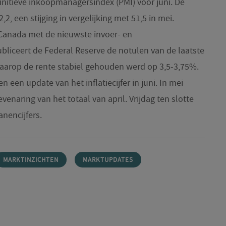
initieve inkoopmanagersindex (PMI) voor juni. De
2, een stijging in vergelijking met 51,5 in mei.
Canada met de nieuwste invoer- en
bliceert de Federal Reserve de notulen van de laatste
aarop de rente stabiel gehouden werd op 3,5-3,75%.
een update van het inflatiecijfer in juni. In mei
venaring van het totaal van april. Vrijdag ten slotte
nencijfers.
MARKTINZICHTEN
MARKTUPDATES