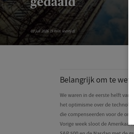
gedaald
03 juli 2026 (5 min. leestijd)
Belangrijk om te wet
We waren in de eerste helft van 
het optimisme over de technolog
die compenseerden voor de onger
Vorige week sloot de Amerikaans
S&P 500 en de Nasdaq met de gr