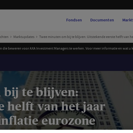
Fondsen
Documenten
Markt
ichten
Marktupdates
Twee minuten om bij te blijven: Uitstekende eerste helft van h
 die beweren voor AXA Investment Managers te werken. Voor meer informatie en wat u ku
ij te blijven:
 helft van het jaar
inflatie eurozone