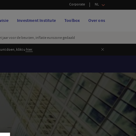
Corporate
NL
visie
Investment Institute
Toolbox
Over ons
et jaar voor de beurzen, inflatie eurozone gedaald
Sluiten
nt doen, klikt u
hier.