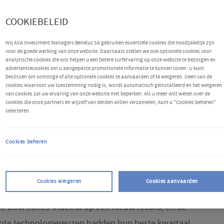
COOKIEBELEID
Wij AXA Investment Managers Benelux SA gebruiken essentiële cookies die noodzakelijk zijn
voor de goede werking van onze website. Daarnaast stellen we ook optionele cookies voor:
analytische cookies die ons helpen u een betere surfervaring op onze website te bezorgen en
advertentiecookies om u aangepaste promotionele informatie te kunnen tonen. U kunt
beslissen om sommige of alle optionele cookies te aanvaarden of te weigeren. Geen van de
cookies waarvoor uw toestemming nodig is, wordt automatisch geïnstalleerd en het weigeren
van cookies zal uw ervaring van onze website niet beperken. Als u meer wilt weten over de
cookies die onze partners en wijzelf van derden willen verzamelen, kunt u "Cookies beheren"
selecteren.
en
Cookies beheren
2026 getuige van een sterke beursrally, met dank aan
ieaandelen en AI-gerelateerde ontwikkelingen,
Cookies weigeren
Cookies aanvaarden
ustheid over het conflict in het Midden-Oosten.
e Dow Jones-index af op een nieuw record, en de
ote technologiereuzen hadden hun beste kwartaal