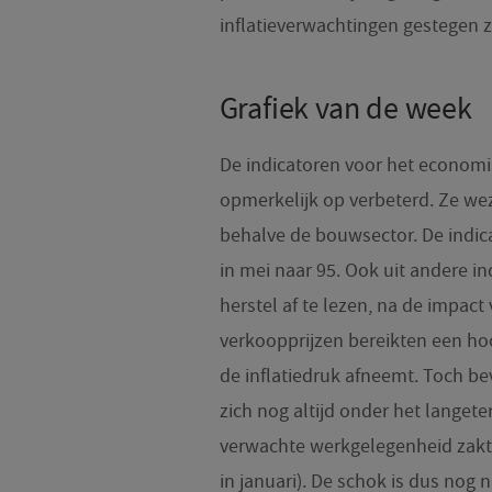
inflatieverwachtingen gestegen zi
Grafiek van de week
De indicatoren voor het economi
opmerkelijk op verbeterd. Ze wez
behalve de bouwsector. De indic
in mei naar 95. Ook uit andere i
herstel af te lezen, na de impact
verkoopprijzen bereikten een hoo
de inflatiedruk afneemt. Toch b
zich nog altijd onder het langet
verwachte werkgelegenheid zakt
in januari). De schok is dus nog 