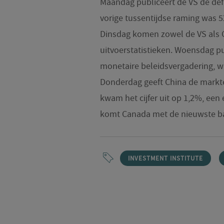
Maandag publiceert de VS de def
vorige tussentijdse raming was 52,
Dinsdag komen zowel de VS als 
uitvoerstatistieken. Woensdag pu
monetaire beleidsvergadering, w
Donderdag geeft China de markten 
kwam het cijfer uit op 1,2%, een e
komt Canada met de nieuwste ba
INVESTMENT INSTITUTE