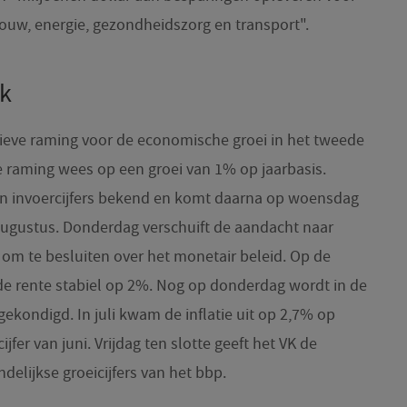
bouw, energie, gezondheidszorg en transport".
k
ieve raming voor de economische groei in het tweede
e raming wees op een groei van 1% op jaarbasis.
en invoercijfers bekend en komt daarna op woensdag
 augustus. Donderdag verschuift de aandacht naar
om te besluiten over het monetair beleid. Op de
 de rente stabiel op 2%. Nog op donderdag wordt in de
ngekondigd. In juli kwam de inflatie uit op 2,7% op
ijfer van juni. Vrijdag ten slotte geeft het VK de
elijkse groeicijfers van het bbp.