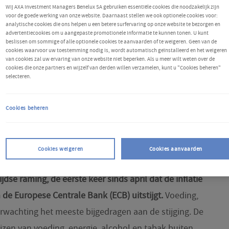
Wij AXA Investment Managers Benelux SA gebruiken essentiële cookies die noodzakelijk zijn
voor de goede werking van onze website. Daarnaast stellen we ook optionele cookies voor:
analytische cookies die ons helpen u een betere surfervaring op onze website te bezorgen en
advertentiecookies om u aangepaste promotionele informatie te kunnen tonen. U kunt
beslissen om sommige of alle optionele cookies te aanvaarden of te weigeren. Geen van de
cookies waarvoor uw toestemming nodig is, wordt automatisch geïnstalleerd en het weigeren
van cookies zal uw ervaring van onze website niet beperken. Als u meer wilt weten over de
cookies die onze partners en wijzelf van derden willen verzamelen, kunt u "Cookies beheren"
selecteren.
Cookies beheren
en
Cookies weigeren
Cookies aanvaarden
one is licht gestegen van 2% in juli naar 2,1% in
dse raming, de eerste keer sinds april dat de inflatie
 de Europese Centrale Bank (ECB) uitstijgt.
Voeding,
rwachting het meeste bijgedragen aan de stijging. De
rijzen van voeding, energie, alcohol en tabak buiten