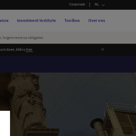
Corporate
NL
visie
Investment Institute
Toolbox
Over ons
n, hogere rente op obligaties
Sluiten
nt doen, klikt u
hier.