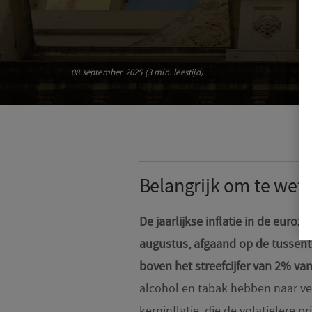
08 september 2025 (3 min. leestijd)
Belangrijk om te wet
De jaarlijkse inflatie in de euroz
augustus, afgaand op de tussentij
boven het streefcijfer van 2% van
alcohol en tabak hebben naar ve
kerninflatie, die de volatielere p