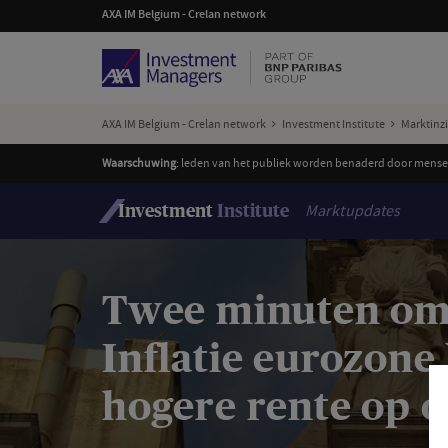
AXA IM Belgium - Crelan network
AXA IM Belgium - Crelan network
Investment Institute
Marktinz
Waarschuwing
: leden van het publiek worden benaderd door mensen
Marktupdates
Investment
Institute
Twee minuten om b
Inflatie eurozone 
hogere rente op o