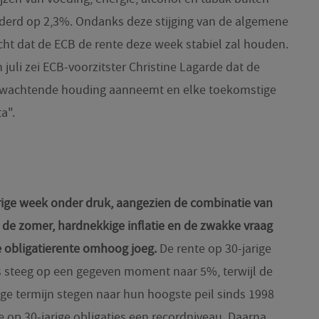
derd op 2,3%. Ondanks deze stijging van de algemene
acht dat de ECB de rente deze week stabiel zal houden.
juli zei ECB-voorzitster Christine Lagarde dat de
fwachtende houding aanneemt en elke toekomstige
ta".
ige week onder druk, aangezien de combinatie van
a de zomer, hardnekkige inflatie en de zwakke vraag
e obligatierente omhoog joeg.
De rente op 30-jarige
 steeg op een gegeven moment naar 5%, terwijl de
nge termijn stegen naar hun hoogste peil sinds 1998
e op 30-jarige obligaties een recordniveau. Daarna