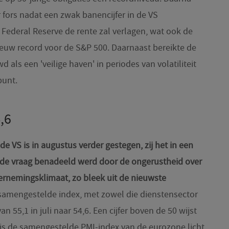
fors nadat een zwak banencijfer in de VS
 Federal Reserve de rente zal verlagen, wat ook de
ieuw record voor de S&P 500. Daarnaast bereikte de
 als een 'veilige haven' in periodes van volatiliteit
punt.
,6
e VS is in augustus verder gestegen, zij het in een
nde vraag benadeeld werd door de ongerustheid over
ernemingsklimaat, zo bleek uit de nieuwste
amengestelde index, met zowel die dienstensector
van 55,1 in juli naar 54,6. Een cijfer boven de 50 wijst
 is de samengestelde PMI-index van de eurozone licht