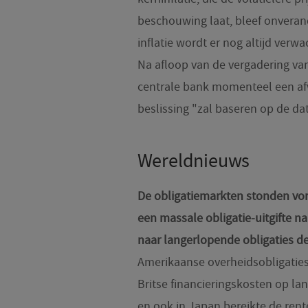
beschouwing laat, bleef onveran
inflatie wordt er nog altijd verw
Na afloop van de vergadering van 
centrale bank momenteel een a
beslissing "zal baseren op de da
Wereldnieuws
De obligatiemarkten stonden vor
een massale obligatie-uitgifte n
naar langerlopende obligaties d
Amerikaanse overheidsobligaties
Britse financieringskosten op la
en ook in Japan bereikte de rent