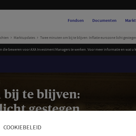
Fondsen
Documenten
Markt
ichten
Marktupdates
Twee minuten om bij te blijven: Inflatie eurozone licht gestege
 die beweren voor AXA Investment Managers te werken. Voor meer informatie en wat u ku
ij te blijven:
licht gestegen,
bligaties
COOKIEBELEID