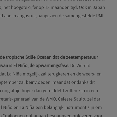
,0, het hoogste cijfer op 12 maanden tijd. Ook in Japan
id aan in augustus, aangezien de samengestelde PMI
de tropische Stille Oceaan dat de zeetemperatuur
rvan is El Niño, de opwarmingsfase.
De Wereld
dat La Niña mogelijk zal terugkeren en de weers- en
ptember zal beïnvloeden, maar dat ondanks dit
 nog altijd hoger dan gemiddeld zullen zijn in een
retaris-generaal van de WMO, Celeste Saulo, zei dat
l Niño en La Niña een belangrijk instrument zijn om
t en "miljoenen dollar aan besparingen opleveren voor