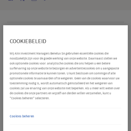
Belangrijk om te weten
COOKIEBELEID
De VN heeft zijn prognose voor de wereldwijde
Wij AXA Investment Managers Benelux SA gebruiken essentiële cookies die
economische groei verlaagd en zijn
noodzakelijk zijn voor de goede werking van onze website. Daarnaast stellen we
inflatieverwachtingen opgetrokken vanwege het
ook optionele cookies voor: analytische cookies die ons helpen u een betere
surfervaring op onze website te bezorgen en advertentiecookies om u aangepaste
aanhoudende conflict in het Midden-Oosten. Het
promotionele informatie te kunnen tonen. U kunt beslissen om sommige of alle
optionele cookies te aanvaarden of te weigeren. Geen van de cookies waarvoor uw
verwacht nu een wereldwijde groei van 2,5% dit jaar,
toestemming nodig is, wordt automatisch geïnstalleerd en het weigeren van
cookies zal uw ervaring van onze website niet beperken. Als u meer wilt weten over
minder dan de 2,7% die in januari voorspeld werd.
de cookies die onze partners en wijzelf van derden willen verzamelen, kunt u
"Cookies beheren" selecteren.
Daarna zou de groei licht aantrekken tot 2,8% in
2027. Bovendien verwacht de VN dat de wereldwijde
Cookies beheren
inflatie zal oplopen tot 3,9% in 2026, wat 0,8
procentpunt meer is dan de prognose van januari.