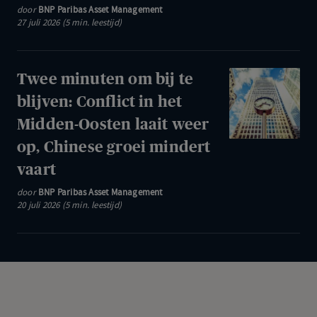
groeit
door
BNP Paribas Asset Management
blijven:
27 juli 2026 (5 min. leestijd)
ECB
raakt
niet
Twee
Twee minuten om bij te
aan
minuten
blijven: Conflict in het
rente,
om
Midden-Oosten laait weer
olieprijs
bij
op, Chinese groei mindert
boven
te
100
vaart
blijven:
dollar
Conflict
door
BNP Paribas Asset Management
20 juli 2026 (5 min. leestijd)
in
het
Midden-
Oosten
laait
weer