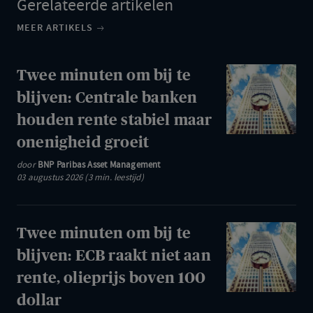
Gerelateerde artikelen
MEER ARTIKELS
Twee
Twee minuten om bij te
minuten
blijven: Centrale banken
om
houden rente stabiel maar
bij
onenigheid groeit
te
door
BNP Paribas Asset Management
blijven:
03 augustus 2026 (3 min. leestijd)
Centrale
banken
houden
Twee
Twee minuten om bij te
rente
minuten
blijven: ECB raakt niet aan
stabiel
om
rente, olieprijs boven 100
maar
bij
dollar
onenigheid
te