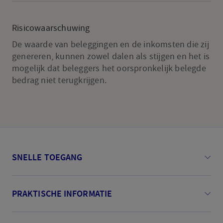
op,
Chinese
Risicowaarschuwing
groei
De waarde van beleggingen en de inkomsten die zij
mindert
genereren, kunnen zowel dalen als stijgen en het is
vaart
mogelijk dat beleggers het oorspronkelijk belegde
bedrag niet terugkrijgen.
SNELLE TOEGANG
PRAKTISCHE INFORMATIE