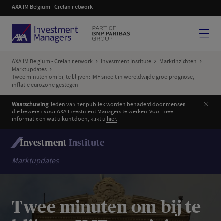
AXA IM Belgium - Crelan network
Menu
AXA IM Belgium - Crelan network
Investment Institute
Marktinzichten
Marktupdates
Twee minuten om bij te blijven: IMF snoeit in wereldwijde groeiprognose,
inflatie eurozone gestegen
Slui
Waarschuwing
: leden van het publiek worden benaderd door mensen
die beweren voor AXA Investment Managers te werken. Voor meer
informatie en wat u kunt doen, klikt u
hier.
Investment
Institute
Marktupdates
Twee minuten om bij te