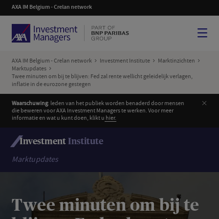
AXA IM Belgium - Crelan network
Menu
AXA IM Belgium - Crelan network
Investment Institute
Marktinzichten
Marktupdates
Twee minuten om bij te blijven: Fed zal rente wellicht geleidelijk verlagen,
inflatie in de eurozone gestegen
Slui
Waarschuwing
: leden van het publiek worden benaderd door mensen
die beweren voor AXA Investment Managers te werken. Voor meer
informatie en wat u kunt doen, klikt u
hier.
Investment
Institute
Marktupdates
Twee minuten om bij te