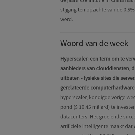
de jaarlijkse inflatie in China na
stijging ten opzichte van de 0,5
werd.
Woord van de week
Hyperscaler
:
een term om te verw
aanbieders van clouddiensten, 
uitbaten - fysieke sites die serv
gerelateerde computerhardware 
hyperscaler, kondigde vorige wee
pond ($ 10,45 miljard) te investe
datacenters. Het groeiende succ
artificiële intelligente maakt da