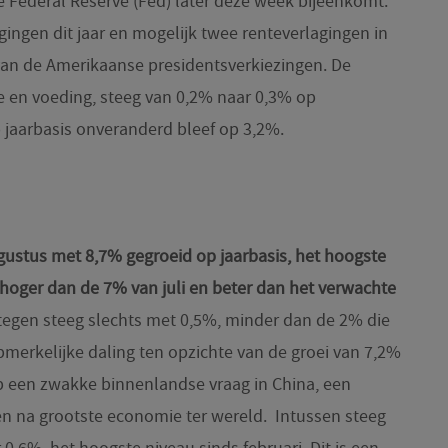
e Federal Reserve (Fed) later deze week bijeenkomt.
ingen dit jaar en mogelijk twee renteverlagingen in
 van de Amerikaanse presidentsverkiezingen. De
gie en voeding, steeg van 0,2% naar 0,3% op
 jaarbasis onveranderd bleef op 3,2%.
ugustus met 8,7% gegroeid op jaarbasis, het hoogste
s hoger dan de 7% van juli en beter dan het verwachte
tegen steeg slechts met 0,5%, minder dan de 2% die
merkelijke daling ten opzichte van de groei van 7,2%
 op een zwakke binnenlandse vraag in China, een
n na grootste economie ter wereld. Intussen steeg