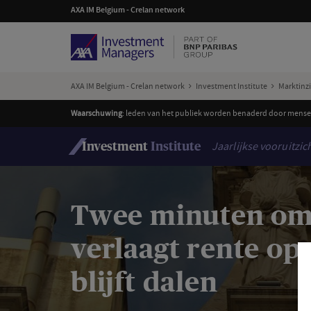
AXA IM Belgium - Crelan network
AXA IM Belgium - Crelan network
Investment Institute
Marktinz
Waarschuwing
: leden van het publiek worden benaderd door mensen
Jaarlijkse vooruitzic
Investment
Institute
Twee minuten om b
verlaagt rente opn
blijft dalen