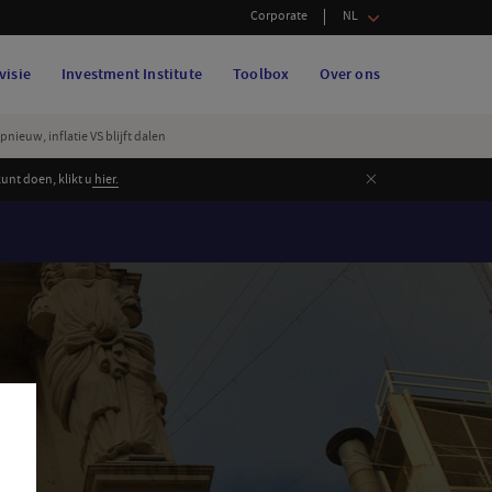
Corporate
NL
visie
Investment Institute
Toolbox
Over ons
nieuw, inflatie VS blijft dalen
Sluiten
nt doen, klikt u
hier.