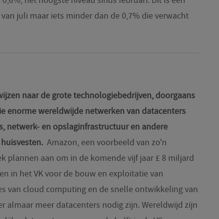
ar 0,6%, het hoogste niveau sinds februari. Dit is een
% van juli maar iets minder dan de 0,7% die verwacht
ijzen naar de grote technologiebedrijven, doorgaans
die enorme wereldwijde netwerken van datacenters
ers, netwerk- en opslaginfrastructuur en andere
huisvesten.
Amazon, een voorbeeld van zo'n
k plannen aan om in de komende vijf jaar £ 8 miljard
ren in het VK voor de bouw en exploitatie van
es van cloud computing en de snelle ontwikkeling van
t er almaar meer datacenters nodig zijn. Wereldwijd zijn