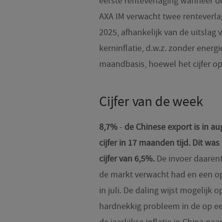
eerste renteverlaging wanneer d
AXA IM verwacht twee renteverlag
2025, afhankelijk van de uitslag
kerninflatie, d.w.z. zonder ener
maandbasis, hoewel het cijfer op
Cijfer van de week
8,7%
-
de Chinese export is in a
cijfer in 17 maanden tijd. Dit wa
cijfer van 6,5%.
De invoer daaren
de markt verwacht had en een op
in juli. De daling wijst mogelijk
hardnekkig probleem in de op ee