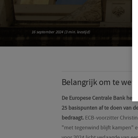
16 september 2024 (3 min. leestijd)
Belangrijk om te wet
De Europese Centrale Bank heeft 
25 basispunten af te doen van de
bedraagt.
ECB-voorzitter Christi
"met tegenwind blijft kampen" e
voor 2024 licht verlaagde van ee