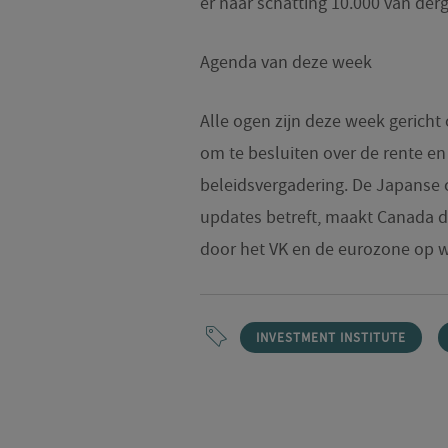
er naar schatting 10.000 van derg
Agenda van deze week
Alle ogen zijn deze week gerich
om te besluiten over de rente e
beleidsvergadering. De Japanse 
updates betreft, maakt Canada di
door het VK en de eurozone op w
INVESTMENT INSTITUTE