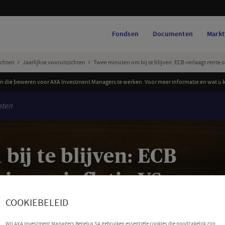
Fondsen
Documenten
Markt
ichten
Jaarlijkse vooruitzichten
Twee minuten om bij te blijven: ECB verlaagt rente op
 die beweren voor AXA Investment Managers te werken. Voor meer informatie en wat u ku
hten
ij te blijven: ECB
ieuw, inflatie VS
COOKIEBELEID
Wij AXA Investment Managers Benelux SA gebruiken essentiële cookies die noodzakelijk zijn