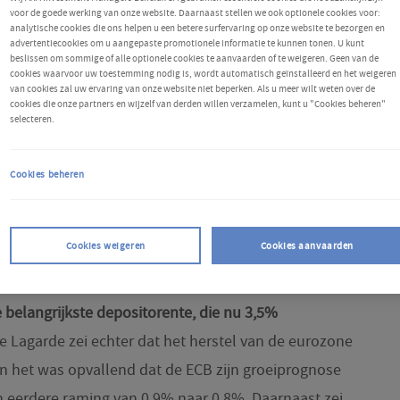
voor de goede werking van onze website. Daarnaast stellen we ook optionele cookies voor:
analytische cookies die ons helpen u een betere surfervaring op onze website te bezorgen en
advertentiecookies om u aangepaste promotionele informatie te kunnen tonen. U kunt
beslissen om sommige of alle optionele cookies te aanvaarden of te weigeren. Geen van de
cookies waarvoor uw toestemming nodig is, wordt automatisch geïnstalleerd en het weigeren
van cookies zal uw ervaring van onze website niet beperken. Als u meer wilt weten over de
cookies die onze partners en wijzelf van derden willen verzamelen, kunt u "Cookies beheren"
selecteren.
Cookies beheren
en
Cookies weigeren
Cookies aanvaarden
de rente voor de tweede keer dit jaar verlaagd, door
 belangrijkste depositorente, die nu 3,5%
ne Lagarde zei echter dat het herstel van de eurozone
n het was opvallend dat de ECB zijn groeiprognose
n eerdere raming van 0,9% naar 0,8%. Daarnaast zei