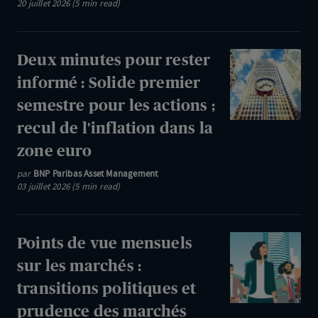
20 juillet 2026 (5 min read)
des
des
hostilités
100
au
dollars
Deux
Deux minutes pour rester
Moyen-
minutes
informé : Solide premier
Orient
pour
semestre pour les actions ;
;
rester
recul
recul de l'inflation dans la
informé
de
zone euro
:
la
Solide
par
BNP Paribas Asset Management
croissance
03 juillet 2026 (5 min read)
premier
du
semestre
PIB
pour
chinois
Points
Points de vue mensuels
les
de
sur les marchés :
actions
vue
transitions politiques et
;
mensuels
recul
prudence des marchés
sur