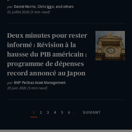
de
par
Daniel Morris
,
Chris Iggo
,
and others
les
l'inflation
01 juillet 2026 (5 min read)
marchés
dans
:
la
transitions
Deux
Deux minutes pour rester
zone
politiques
minutes
euro
informé : Révision à la
et
pour
hausse du PIB américain ;
prudence
rester
programme de dépenses
des
informé
marchés
record annoncé au Japon
:
Révision
par
BNP Paribas Asset Management
29 juin 2026 (5 min read)
à
la
Pagination
hausse
PAGE
PAGE
PAGE
PAGE
PAGE
PAGE
PAGE SUIVANTE
1
2
3
4
5
6
…
SUIVANT
du
PIB
américain