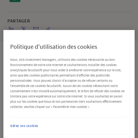
PARTAGER
Politique d'utilisation des cookies
Nous, AXA Investment Managers, utilisons des cookies nécessaires au bon
Que faut-il savoir ?
fonctionnement de notre site Internet et souhaiterions installer des cookies
analytiques facultatifs pour nous aider à améliorer votre expérience sur le site,
ainsi que des cookies publicitaires permettant d’afficher des publicités
La banque mondiale a abaissé ses prévisions de
personnalisées. Vous pouvez choisir d’accepter ou de refuser certains ou
l’ensemble de ces cookies facultatifs. Aucun de ces cookies nécessitant votre
croissance mondiale, en indiquant que les barrières
consentement n’est installé automatiquement, et le fait de refuser des cookies ne
limitera pas votre expérience sur notre site Internet. Si vous souhaitez en savoir
douanières et l’incertitude accrue constituaient « un
plus sur les cookies que Nous et nos partenaires tiers souhaitons effectivement
obstacle important ».
Elle mise désormais sur une
collecter, veuillez cliquer sur « Paramétrer mes cookies ».
croissance du PIB mondial de 2,3 % en 2025 et de
Gérez vos cookies
2,4 % en 2026, ce qui représente une baisse de 0,4 et
0,3 point de pourcentage par rapport à ses