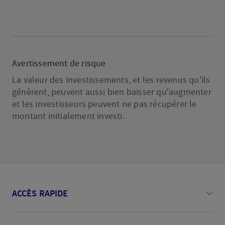
;
programme
de
dépenses
Avertissement de risque
record
annoncé
La valeur des investissements, et les revenus qu'ils
au
génèrent, peuvent aussi bien baisser qu'augmenter
et les investisseurs peuvent ne pas récupérer le
Japon
montant initialement investi.
ACCÈS RAPIDE