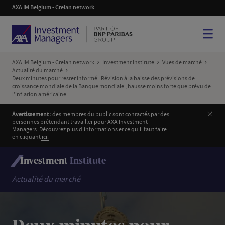
AXA IM Belgium - Crelan network
Menu
AXA IM Belgium - Crelan network
Investment Institute
Vues de marché
Actualité du marché
Deux minutes pour rester informé : Révision à la baisse des prévisions de
croissance mondiale de la Banque mondiale ; hausse moins forte que prévu de
l’inflation américaine
Ferm
Avertissement :
des membres du public sont contactés par des
personnes prétendant travailler pour AXA Investment
Managers. Découvrez plus d'informations et ce qu'il faut faire
en cliquant
i
ci.
Investment
Institute
Actualité du marché