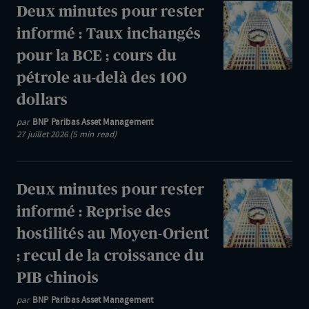
Deux
Deux minutes pour rester
les
minutes
informé : Taux inchangés
banques
pour
pour la BCE ; cours du
centrales,
rester
mais
pétrole au-delà des 100
informé
apparition
dollars
:
de
Taux
par
BNP Paribas Asset Management
divergences
27 juillet 2026 (5 min read)
inchangés
pour
la
Deux
Deux minutes pour rester
BCE
minutes
informé : Reprise des
;
pour
hostilités au Moyen-Orient
cours
rester
du
; recul de la croissance du
informé
pétrole
PIB chinois
:
au-
Reprise
par
BNP Paribas Asset Management
delà