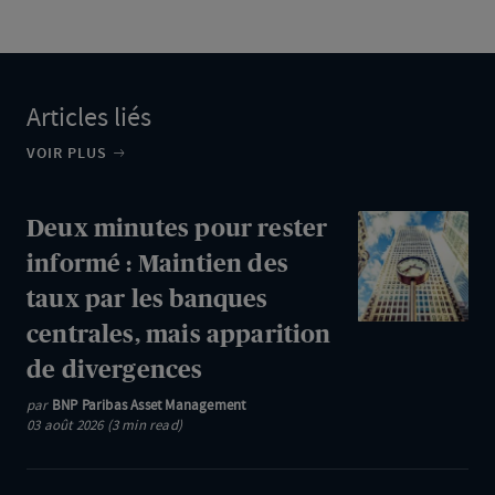
Articles liés
VOIR PLUS
Deux
Deux minutes pour rester
minutes
informé : Maintien des
pour
taux par les banques
rester
centrales, mais apparition
informé
de divergences
:
Maintien
par
BNP Paribas Asset Management
03 août 2026 (3 min read)
des
taux
par