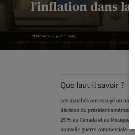
l'inflation dans l
10 février 2025 (3 min read)
Que faut-il savoir ?
Les marchés ont essuyé un nouvel
décision du président américain
25 % au Canada et au Mexique et d
nouvelle guerre commerciale.
Le 