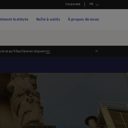
Corporate
FR
stment Institute
Boîte à outils
À propos de nous
Fermer
 ce qu'il faut faire en cliquant
i
ci.