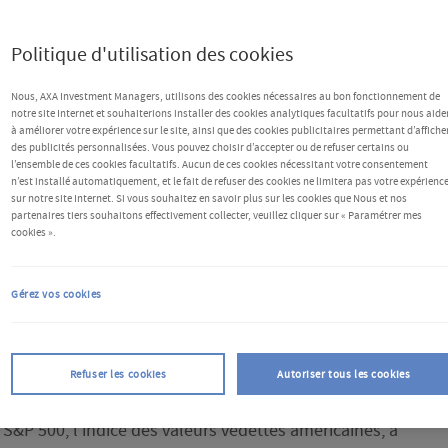
a zone euro
Politique d'utilisation des cookies
Nous, AXA Investment Managers, utilisons des cookies nécessaires au bon fonctionnement de
notre site Internet et souhaiterions installer des cookies analytiques facultatifs pour nous aide
à améliorer votre expérience sur le site, ainsi que des cookies publicitaires permettant d’affiche
des publicités personnalisées. Vous pouvez choisir d’accepter ou de refuser certains ou
l’ensemble de ces cookies facultatifs. Aucun de ces cookies nécessitant votre consentement
n’est installé automatiquement, et le fait de refuser des cookies ne limitera pas votre expérienc
sur notre site Internet. Si vous souhaitez en savoir plus sur les cookies que Nous et nos
partenaires tiers souhaitons effectivement collecter, veuillez cliquer sur « Paramétrer mes
cookies ».
Gérez vos cookies
 épisode de volatilité la semaine dernière après la
 Donald Trump d'imposer des droits de douane de
Refuser les cookies
Autoriser tous les cookies
e 10 % à la Chine, attisant ainsi les craintes d'une
S&P 500, l'indice des valeurs vedettes américaines, a