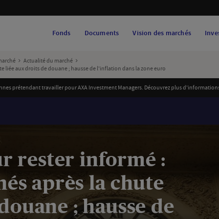
Fonds
Documents
Vision des marchés
Inve
marché
Actualité du marché
 liée aux droits de douane ; hausse de l'inflation dans la zone euro
es prétendant travailler pour AXA Investment Managers. Découvrez plus d'informations et
 rester informé :
és après la chute
 douane ; hausse de