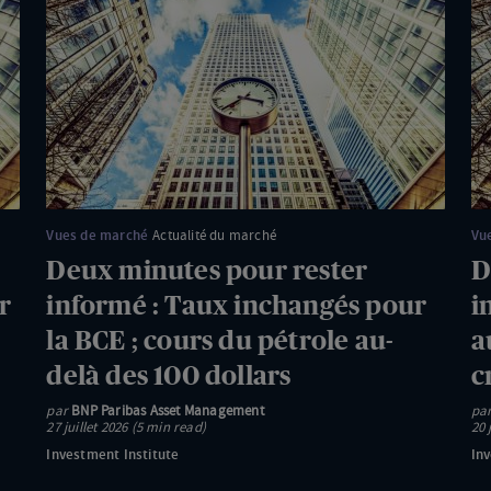
minutes
mi
pour
po
rester
re
informé
in
:
:
Taux
Re
inchangés
de
pour
ho
Vues de marché
Actualité du marché
Vu
la
au
Deux minutes pour rester
D
BCE
Mo
r
informé : Taux inchangés pour
i
;
Or
la BCE ; cours du pétrole au-
a
cours
;
delà des 100 dollars
c
du
re
pétrole
de
par
BNP Paribas Asset Management
pa
27 juillet 2026 (5 min read)
20 
au-
la
Investment Institute
Inv
delà
cr