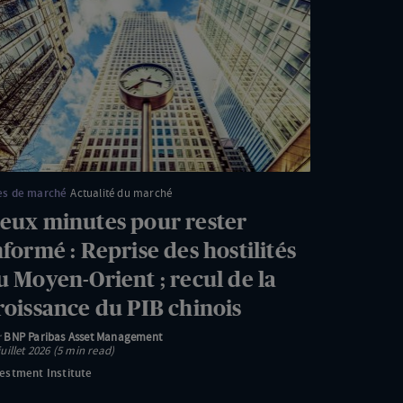
nutes
ur
ster
formé
prise
s
stilités
es de marché
Actualité du marché
eux minutes pour rester
yen-
nformé : Reprise des hostilités
ient
u Moyen-Orient ; recul de la
roissance du PIB chinois
cul
r
BNP Paribas Asset Management
juillet 2026 (5 min read)
estment Institute
oissance