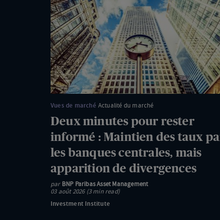
minutes
pour
rester
informé
:
Maintien
des
taux
Vues de marché
Actualité du marché
par
Deux minutes pour rester
les
informé : Maintien des taux pa
banques
les banques centrales, mais
centrales,
apparition de divergences
mais
apparition
par
BNP Paribas Asset Management
03 août 2026 (3 min read)
de
Investment Institute
divergences