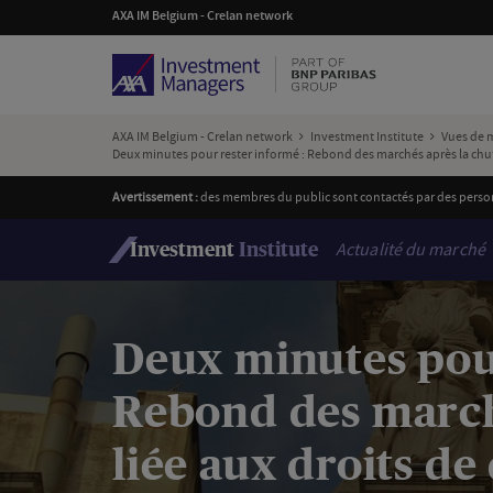
AXA IM Belgium - Crelan network
AXA IM Belgium - Crelan network
Investment Institute
Vues de 
Deux minutes pour rester informé : Rebond des marchés après la chute
Avertissement :
des membres du public sont contactés par des personn
Actualité du marché
Investment
Institute
Deux minutes pour
Rebond des march
liée aux droits de