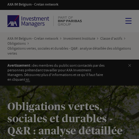
AXA IM Belgium - Crelan network
Menu
AXA IM Belgium - Crelan network
Investment Institute
Classe d'actifs
Obligations
Obligations vertes, sociales et durables - Q&R : analyse détaillée des obligations
vertes
Ferm
Avertissement :
des membres du public sont contactés par des
personnes prétendant travailler pour AXA Investment
Managers. Découvrez plus d'informations et ce qu'il faut faire
en cliquant
i
ci.
Obligations vertes,
sociales et durables -
Q&R : analyse détaillée