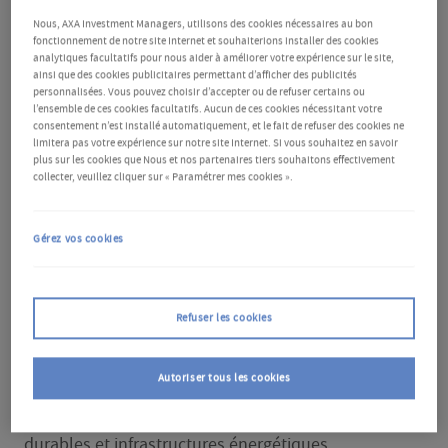
obligations vertes.
Nous, AXA Investment Managers, utilisons des cookies nécessaires au bon
fonctionnement de notre site Internet et souhaiterions installer des cookies
analytiques facultatifs pour nous aider à améliorer votre expérience sur le site,
Les obligations vertes ont-elles un
ainsi que des cookies publicitaires permettant d’afficher des publicités
personnalisées. Vous pouvez choisir d’accepter ou de refuser certains ou
rôle au-delà de la lutte contre les
l’ensemble de ces cookies facultatifs. Aucun de ces cookies nécessitant votre
consentement n’est installé automatiquement, et le fait de refuser des cookies ne
émissions de CO2 ?
limitera pas votre expérience sur notre site Internet. Si vous souhaitez en savoir
plus sur les cookies que Nous et nos partenaires tiers souhaitons effectivement
collecter, veuillez cliquer sur « Paramétrer mes cookies ».
On pourrait penser que les obligations vertes ne
sont qu'un outil pour aider les entreprises et les
Gérez vos cookies
États à remplir leurs objectifs de zéro émission nette.
Or elles permettent de faire face à un éventail
beaucoup plus large de défis environnementaux.
Refuser les cookies
L'univers des obligations vertes se divise selon nous
en quatre grandes thématiques : bâtiments
Autoriser tous les cookies
intelligents, transport bas carbone, écosystèmes
durables et infrastructures énergétiques