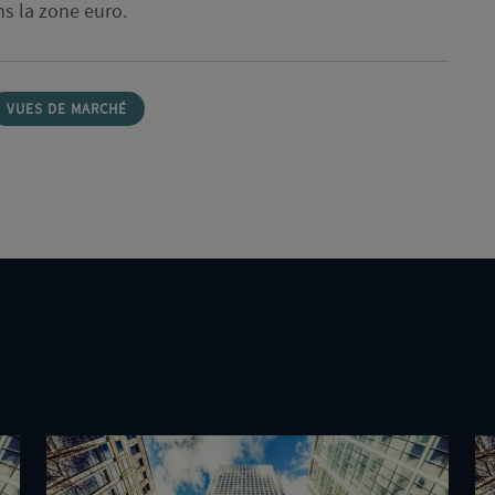
ans la zone euro.
VUES DE MARCHÉ
Deux
De
minutes
mi