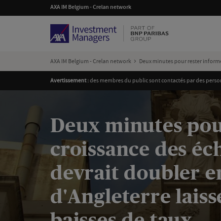
AXA IM Belgium - Crelan network
AXA IM Belgium - Crelan network
Deux minutes pour rester informé
Avertissement :
des membres du public sont contactés par des personn
Deux minutes pour
croissance des é
devrait doubler e
d'Angleterre laiss
baisses de taux