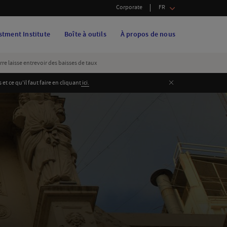
Corporate
FR
stment Institute
Boîte à outils
À propos de nous
e laisse entrevoir des baisses de taux
Fermer
 ce qu'il faut faire en cliquant
i
ci.