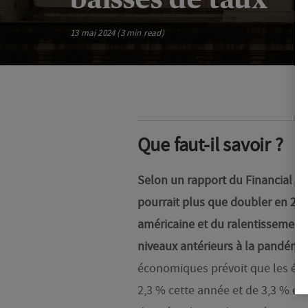
13 mai 2024 (3 min read)
Que faut-il savoir ?
Selon un rapport du Financial Ti
pourrait plus que doubler en 202
américaine et du ralentissement d
niveaux antérieurs à la pandémi
économiques prévoit que les é
2,3 % cette année et de 3,3 % en 