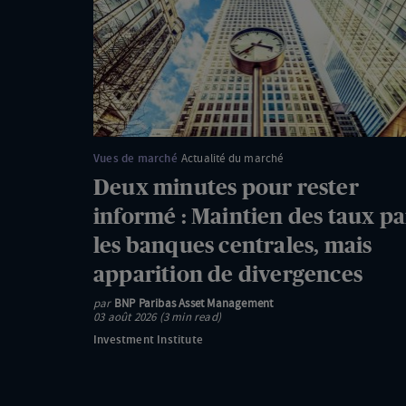
pour
rester
informé
:
Maintien
des
taux
Vues de marché
Actualité du marché
par
Deux minutes pour rester
les
informé : Maintien des taux pa
banques
les banques centrales, mais
centrales,
apparition de divergences
mais
apparition
par
BNP Paribas Asset Management
03 août 2026 (3 min read)
de
Investment Institute
divergences