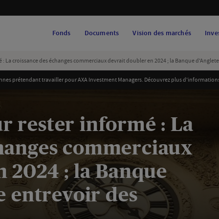
Fonds
Documents
Vision des marchés
Inve
 : La croissance des échanges commerciaux devrait doubler en 2024 ; la Banque d'Angleterr
es prétendant travailler pour AXA Investment Managers. Découvrez plus d'informations et
 rester informé : La
changes commerciaux
n 2024 ; la Banque
e entrevoir des