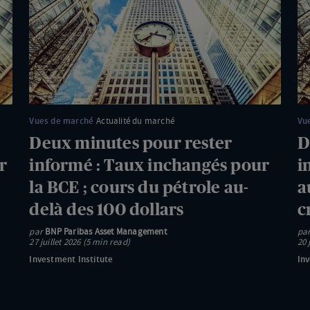
pour
po
rester
re
informé
in
:
:
Taux
Re
inchangés
de
pour
ho
Vues de marché
Actualité du marché
Vu
la
au
Deux minutes pour rester
D
BCE
Mo
r
informé : Taux inchangés pour
i
;
Or
la BCE ; cours du pétrole au-
a
cours
;
delà des 100 dollars
c
du
re
pétrole
de
par
BNP Paribas Asset Management
pa
27 juillet 2026 (5 min read)
20 
au-
la
Investment Institute
Inv
delà
cr
des
d
100
PI