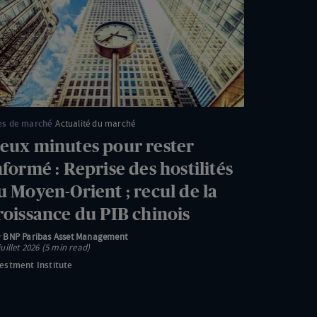
ur
ster
formé
prise
s
stilités
es de marché
Actualité du marché
eux minutes pour rester
yen-
nformé : Reprise des hostilités
ient
u Moyen-Orient ; recul de la
roissance du PIB chinois
cul
r
BNP Paribas Asset Management
juillet 2026 (5 min read)
estment Institute
oissance
u
B