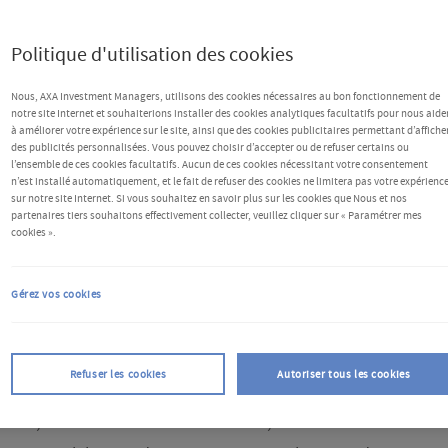
Politique d'utilisation des cookies
Nous, AXA Investment Managers, utilisons des cookies nécessaires au bon fonctionnement de
notre site Internet et souhaiterions installer des cookies analytiques facultatifs pour nous aide
à améliorer votre expérience sur le site, ainsi que des cookies publicitaires permettant d’affiche
des publicités personnalisées. Vous pouvez choisir d’accepter ou de refuser certains ou
l’ensemble de ces cookies facultatifs. Aucun de ces cookies nécessitant votre consentement
n’est installé automatiquement, et le fait de refuser des cookies ne limitera pas votre expérienc
sur notre site Internet. Si vous souhaitez en savoir plus sur les cookies que Nous et nos
partenaires tiers souhaitons effectivement collecter, veuillez cliquer sur « Paramétrer mes
cookies ».
mes, la croissance des échanges à l'échelle mondiale
4 sous l'effet conjugué de la vigueur de l'économie
Gérez vos cookies
e l'inflation, même si elle restera inférieure aux
e.
L'Organisation de coopération et de développement
Refuser les cookies
Autoriser tous les cookies
changes commerciaux mondiaux progresseront de
2025, contre 1 % en 2023. Toutefois, selon les