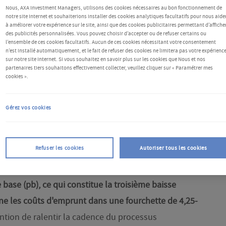
activité économique
Nous, AXA Investment Managers, utilisons des cookies nécessaires au bon fonctionnement de
notre site Internet et souhaiterions installer des cookies analytiques facultatifs pour nous aide
à améliorer votre expérience sur le site, ainsi que des cookies publicitaires permettant d’affiche
des publicités personnalisées. Vous pouvez choisir d’accepter ou de refuser certains ou
l’ensemble de ces cookies facultatifs. Aucun de ces cookies nécessitant votre consentement
n’est installé automatiquement, et le fait de refuser des cookies ne limitera pas votre expérienc
sur notre site Internet. Si vous souhaitez en savoir plus sur les cookies que Nous et nos
partenaires tiers souhaitons effectivement collecter, veuillez cliquer sur « Paramétrer mes
cookies ».
Gérez vos cookies
Refuser les cookies
Autoriser tous les cookies
litique monétaire, la Réserve fédérale (Fed) a abaissé
 base (pb), ce qui constitue la troisième baisse
ne les coûts d'emprunt dans une fourchette de 4,25-
ntion de ralentir la cadence du processus