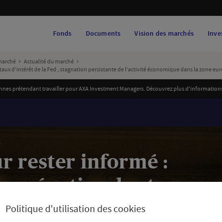
Fonds
Documents
Vision des marchés
Inve
marché
Actualité du marché
aux d'intérêt de la Fed ; stagnation persistante de l'activité économique dans la zone eu
es prétendant travailler pour AXA Investment Managers. Découvrez plus d'informations et
 rester informé :
consécutive des taux
d ; stagnation
Politique d'utilisation des cookies