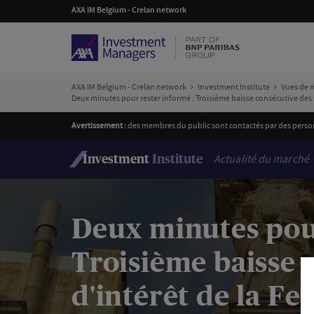
AXA IM Belgium - Crelan network
AXA IM Belgium - Crelan network
Investment Institute
Vues de 
Deux minutes pour rester informé : Troisième baisse consécutive des t
Avertissement :
des membres du public sont contactés par des personn
Actualité du marché
Investment
Institute
Deux minutes pour
Troisième baisse 
d'intérêt de la Fe