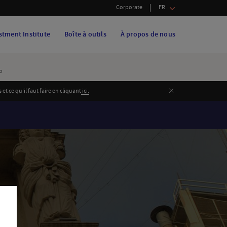
Corporate
FR
stment Institute
Boîte à outils
À propos de nous
ro
Fermer
 ce qu'il faut faire en cliquant
i
ci.