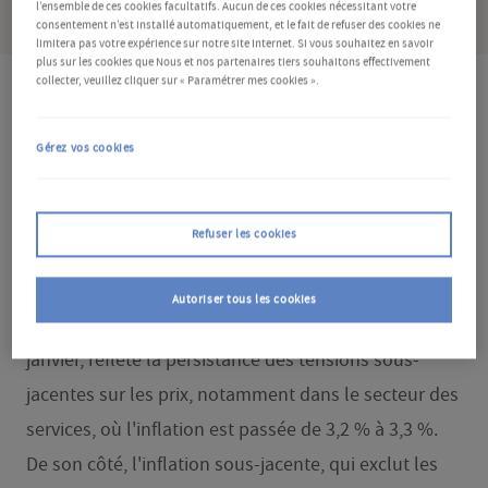
l’ensemble de ces cookies facultatifs. Aucun de ces cookies nécessitant votre
consentement n’est installé automatiquement, et le fait de refuser des cookies ne
limitera pas votre expérience sur notre site Internet. Si vous souhaitez en savoir
plus sur les cookies que Nous et nos partenaires tiers souhaitons effectivement
collecter, veuillez cliquer sur « Paramétrer mes cookies ».
Que faut-il savoir ?
Gérez vos cookies
Selon une estimation préliminaire officielle, le taux
d'inflation annuel de la zone euro a légèrement
Refuser les cookies
augmenté pour atteindre 2 % en juin, soit l'objectif
de la Banque centrale européenne (BCE), contre
Autoriser tous les cookies
1,9 % en mai.
Cette hausse, la première depuis
janvier, reflète la persistance des tensions sous-
jacentes sur les prix, notamment dans le secteur des
services, où l'inflation est passée de 3,2 % à 3,3 %.
De son côté, l'inflation sous-jacente, qui exclut les