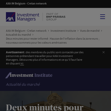
AXA IM Belgium - Crelan network
Menu
AXA IM Belgium - Crelan network
Investment Institute
Vues de marché
Actualité du marché
Deux minutes pour rester informé : Hausse de l'inflation dans la zone euro ;
nouveaux sommets pour les valeurs américaines
Ferm
Avertissement :
des membres du public sont contactés par des
personnes prétendant travailler pour AXA Investment
Managers. Découvrez plus d'informations et ce qu'il faut faire
en cliquant
i
ci.
Investment
Institute
Actualité du marché
Deux minutes pour