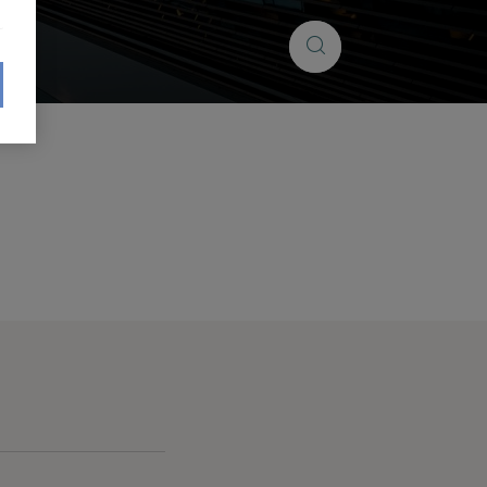
Search
Search
insights...