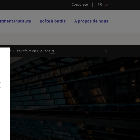
Corporate
FR
stment Institute
Boîte à outils
À propos de nous
Fermer
 ce qu'il faut faire en cliquant
i
ci.
r
r
e