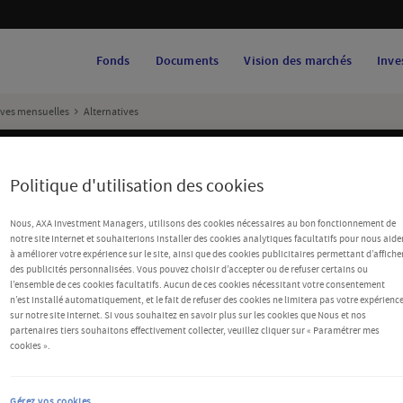
Fonds
Documents
Vision des marchés
Inve
ives mensuelles
Alternatives
es prétendant travailler pour AXA Investment Managers. Découvrez plus d'informations et
Politique d'utilisation des cookies
Nous, AXA Investment Managers, utilisons des cookies nécessaires au bon fonctionnement de
notre site Internet et souhaiterions installer des cookies analytiques facultatifs pour nous aide
à améliorer votre expérience sur le site, ainsi que des cookies publicitaires permettant d’affiche
des publicités personnalisées. Vous pouvez choisir d’accepter ou de refuser certains ou
ants
l’ensemble de ces cookies facultatifs. Aucun de ces cookies nécessitant votre consentement
n’est installé automatiquement, et le fait de refuser des cookies ne limitera pas votre expérienc
sur notre site Internet. Si vous souhaitez en savoir plus sur les cookies que Nous et nos
partenaires tiers souhaitons effectivement collecter, veuillez cliquer sur « Paramétrer mes
cookies ».
Gérez vos cookies